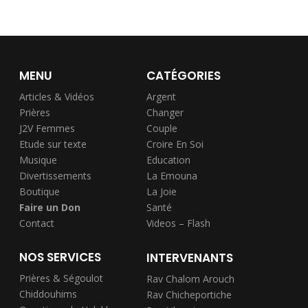
MENU
CATÉGORIES
Articles & Vidéos
Argent
Prières
Changer
J2V Femmes
Couple
Etude sur texte
Croire En Soi
Musique
Education
Divertissements
La Emouna
Boutique
La Joie
Faire un Don
Santé
Contact
Videos – Flash
NOS SERVICES
INTERVENANTS
Prières & Ségoulot
Rav Chalom Arouch
Chiddouhims
Rav Chicheportiche