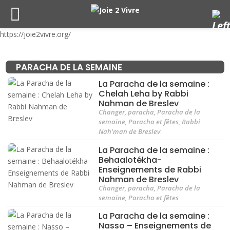
https://joie2vivre.org/
PARACHA DE LA SEMAINE
La Paracha de la semaine :
Chelah Leha by Rabbi
Nahman de Breslev
Changer
,
paracha
,
Paracha de la
semaine
,
Paracha et fêtes
,
Rabbi
Nah'man de Breslev
La Paracha de la semaine :
Behaalotékha-
Enseignements de Rabbi
Nahman de Breslev
Changer
,
paracha
,
Paracha de la
semaine
,
Paracha et fêtes
La Paracha de la semaine :
Nasso – Enseignements de