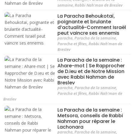
semaine
,
Rabbi Nah'man de Breslev
La Paracha Behoukotaï,
poignante et brulante
d’actualité-Comment Israël
peut vaincre ses ennemis
paracha
,
Paracha de la semaine
,
Paracha et fêtes
,
Rabbi Nah'man de
Breslev
La Paracha de la semaine :
Ahare-mot | Se Rapprocher
de D.ieu et de Notre Mission
avec Rabbi Nahman de
Breslev
paracha
,
Paracha de la semaine
,
Paracha et fêtes
,
Rabbi Nah'man de
Breslev
La Paracha de la semaine :
Metsora, conseils de Rabbi
Nahman pour réparer le
Lachonara
paracha
,
Paracha de la semaine
,