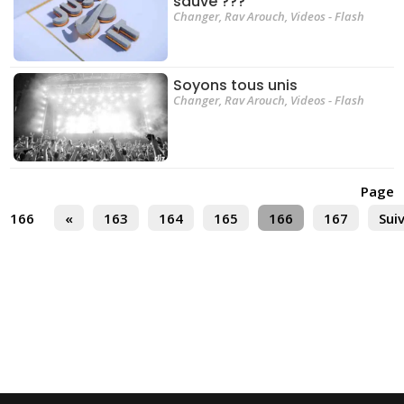
sauvé ???
Changer
,
Rav Arouch
,
Videos - Flash
Soyons tous unis
Changer
,
Rav Arouch
,
Videos - Flash
Page
166
«
163
164
165
166
167
Sui