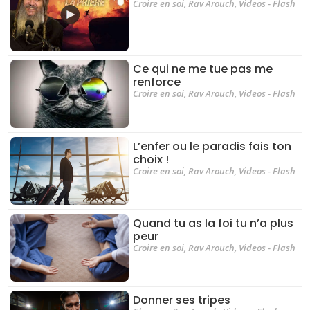
Croire en soi
,
Rav Arouch
,
Videos - Flash
Ce qui ne me tue pas me
renforce
Croire en soi
,
Rav Arouch
,
Videos - Flash
L’enfer ou le paradis fais ton
choix !
Croire en soi
,
Rav Arouch
,
Videos - Flash
Quand tu as la foi tu n’a plus
peur
Croire en soi
,
Rav Arouch
,
Videos - Flash
Donner ses tripes