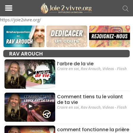
https://joie2vivre.org/
RAV AROUCH
l’arbre de la vie
Croire en soi
,
Rav Arouch
,
Videos - Flash
Comment tiens tu le volant
de ta vie
Croire en soi
,
Rav Arouch
,
Videos - Flash
comment fonctionne la prière