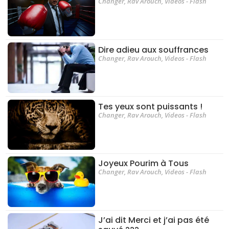
Changer
,
Rav Arouch
,
Videos - Flash
Dire adieu aux souffrances
Changer
,
Rav Arouch
,
Videos - Flash
Tes yeux sont puissants !
Changer
,
Rav Arouch
,
Videos - Flash
Joyeux Pourim à Tous
Changer
,
Rav Arouch
,
Videos - Flash
J’ai dit Merci et j’ai pas été