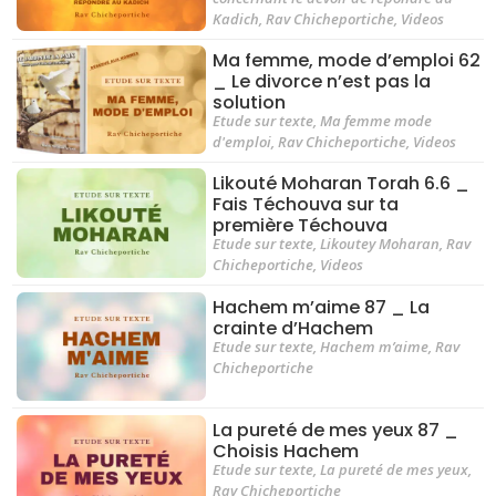
Kadich
,
Rav Chicheportiche
,
Videos
Ma femme, mode d’emploi 62
_ Le divorce n’est pas la
solution
Etude sur texte
,
Ma femme mode
d'emploi
,
Rav Chicheportiche
,
Videos
Likouté Moharan Torah 6.6 _
Fais Téchouva sur ta
première Téchouva
Etude sur texte
,
Likoutey Moharan
,
Rav
Chicheportiche
,
Videos
Hachem m’aime 87 _ La
crainte d’Hachem
Etude sur texte
,
Hachem m’aime
,
Rav
Chicheportiche
La pureté de mes yeux 87 _
Choisis Hachem
Etude sur texte
,
La pureté de mes yeux
,
Rav Chicheportiche