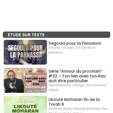
ETUDE SUR TEXTE
Segoula pour la Parnassa
Articles
,
Changer
,
Les clés de la
parnassa
Série “Amour du prochain”
#32 – Ton lien avec ton Rav
doit être particulier
'Hok haemuna
,
Changer
,
Rav Liberato
,
Videos
Likouté Moharan fin de la
Torah 6
Etude sur texte
,
Likoutey Moharan
,
Rav