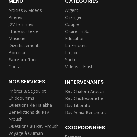
MENU
CATÉGORIES
Articles & Vidéos
Argent
Prières
Changer
J2V Femmes
Couple
Etude sur texte
Croire En Soi
Musique
Education
Divertissements
La Emouna
Boutique
La Joie
Faire un Don
Santé
Contact
Videos – Flash
NOS SERVICES
INTERVENANTS
Prières & Ségoulot
Rav Chalom Arouch
Chiddouhims
Rav Chicheportiche
Questions de Halakha
Rav Liberato
Bénédictions du Rav
Rav Yehia Benchetrit
Aroush
Questions au Rav Aroush
COORDONNÉES
Voyage à Ouman
France: