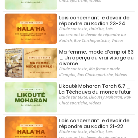
Chicheportiche
,
Videos
Lois concernant le devoir de
répondre au Kadich 23-24
Etude sur texte
,
Hala'ha
,
Lois
concernant le devoir de répondre au
Kadich
,
Rav Chicheportiche
,
Videos
Ma femme, mode d’emploi 63
_ Un aperçu du vrai visage du
divorce
Etude sur texte
,
Ma femme mode
d'emploi
,
Rav Chicheportiche
,
Videos
Likouté Moharan Torah 6.7 _
La Téchouva du monde futur
Etude sur texte
,
Likoutey Moharan
,
Rav
Chicheportiche
,
Videos
Lois concernant le devoir de
répondre au Kadich 21-22
Etude sur texte
,
Hala'ha
,
Lois
concernant le devoir de répondre au