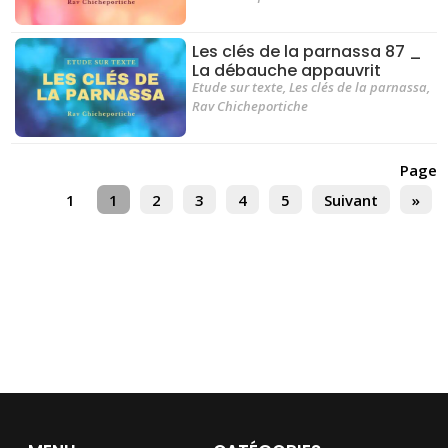
Les clés de la parnassa 87 _
La débauche appauvrit
Etude sur texte
,
Les clés de la parnassa
,
Rav Chicheportiche
Page
1
1
2
3
4
5
Suivant
»