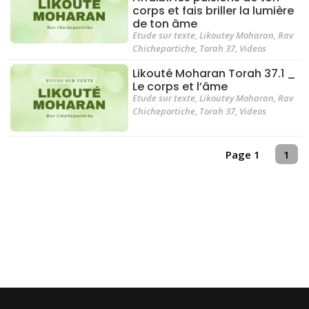
corps et fais briller la lumière
de ton âme
Etude sur texte
,
Likoutey Moharan
,
Rav
Chicheportiche
,
Torah 37
,
Videos
Likouté Moharan Torah 37.1 _
Le corps et l’âme
Etude sur texte
,
Likoutey Moharan
,
Rav
Chicheportiche
,
Torah 37
,
Videos
Page 1
1