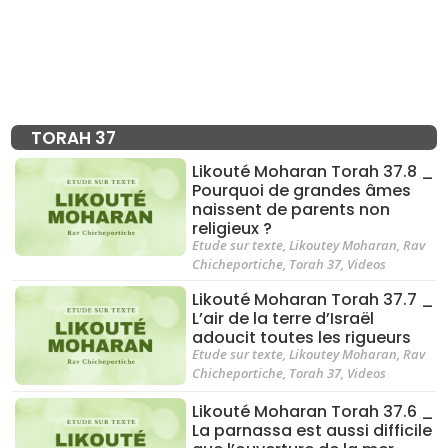
TORAH 37
Likouté Moharan Torah 37.8 _
Pourquoi de grandes âmes
naissent de parents non
religieux ?
Etude sur texte
,
Likoutey Moharan
,
Rav
Chicheportiche
,
Torah 37
,
Videos
Likouté Moharan Torah 37.7 _
L’air de la terre d’Israël
adoucit toutes les rigueurs
Etude sur texte
,
Likoutey Moharan
,
Rav
Chicheportiche
,
Torah 37
,
Videos
Likouté Moharan Torah 37.6 _
La parnassa est aussi difficile