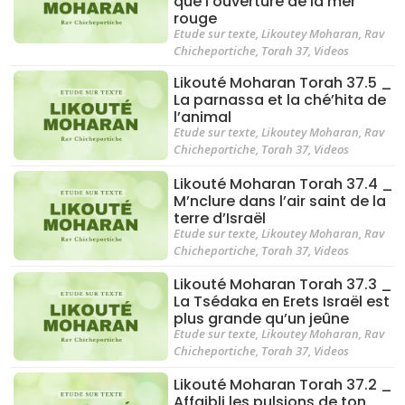
que l’ouverture de la mer
rouge
Etude sur texte
,
Likoutey Moharan
,
Rav
Chicheportiche
,
Torah 37
,
Videos
Likouté Moharan Torah 37.5 _
La parnassa et la ché’hita de
l’animal
Etude sur texte
,
Likoutey Moharan
,
Rav
Chicheportiche
,
Torah 37
,
Videos
Likouté Moharan Torah 37.4 _
M’nclure dans l’air saint de la
terre d’Israël
Etude sur texte
,
Likoutey Moharan
,
Rav
Chicheportiche
,
Torah 37
,
Videos
Likouté Moharan Torah 37.3 _
La Tsédaka en Erets Israël est
plus grande qu’un jeûne
Etude sur texte
,
Likoutey Moharan
,
Rav
Chicheportiche
,
Torah 37
,
Videos
Likouté Moharan Torah 37.2 _
Affaibli les pulsions de ton