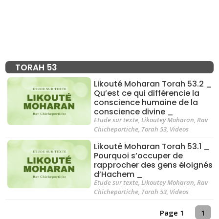
TORAH 53
Likouté Moharan Torah 53.2 _
Qu’est ce qui différencie la
conscience humaine de la
conscience divine _
Etude sur texte
,
Likoutey Moharan
,
Rav
Chicheportiche
,
Torah 53
,
Videos
Likouté Moharan Torah 53.1 _
Pourquoi s’occuper de
rapprocher des gens éloignés
d’Hachem _
Etude sur texte
,
Likoutey Moharan
,
Rav
Chicheportiche
,
Torah 53
,
Videos
Page 1
1