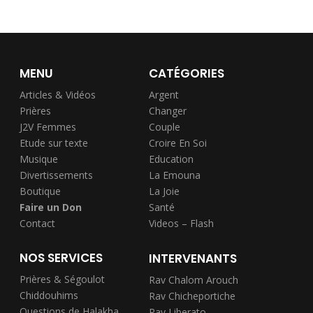
MENU
CATÉGORIES
Articles & Vidéos
Argent
Prières
Changer
J2V Femmes
Couple
Etude sur texte
Croire En Soi
Musique
Education
Divertissements
La Emouna
Boutique
La Joie
Faire un Don
Santé
Contact
Videos – Flash
NOS SERVICES
INTERVENANTS
Prières & Ségoulot
Rav Chalom Arouch
Chiddouhims
Rav Chicheportiche
Questions de Halakha
Rav Liberato