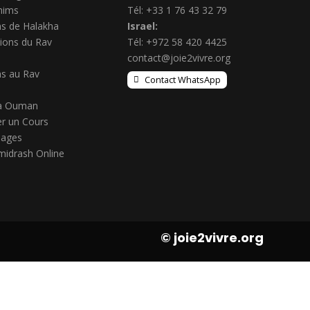
hims
Tél: +33 1 76 43 32 79
s de Halakha
Israel:
ions du Rav
Tél: +972 58 420 4425
contact@joie2vivre.org
s au Rav
Contact WhatsApp
à Ouman
r un Cours
ages
midrash Online
© joie2vivre.org