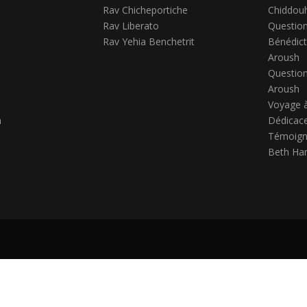
Rav Chicheportiche
Chiddou
Rav Liberato
Question
Rav Yehia Benchetrit
Bénédict
Aroush
Question
Aroush
Voyage 
h
Dédicace
Témoign
Beth Ha