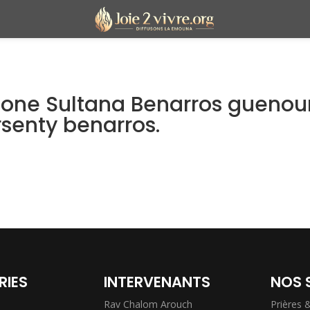
mone Sultana Benarros guenou
rsenty benarros.
RIES
INTERVENANTS
NOS 
Rav Chalom Arouch
Prières 