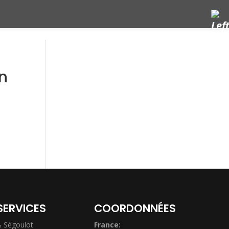
n
SERVICES
COORDONNÉES
& Ségoulot
France: