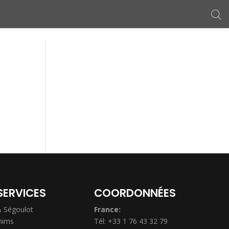
SERVICES
COORDONNÉES
& Ségoulot
France:
hims
Tél: +33 1 76 43 32 79