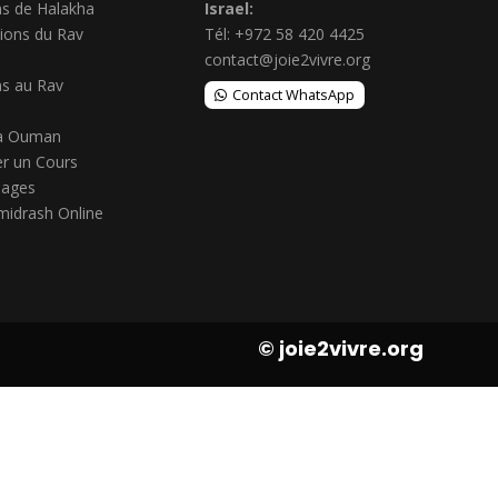
s de Halakha
Israel:
ions du Rav
Tél: +972 58 420 4425
contact@joie2vivre.org
s au Rav
Contact WhatsApp
à Ouman
r un Cours
ages
midrash Online
© joie2vivre.org