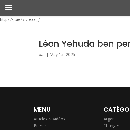
https://joie2vivre.org/
Léon Yehuda ben per
par
|
May 15, 2025
MENU
CATÉGO
Articles & Vidéos
Argent
Prières
Changer