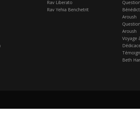
Rav Liberato
Question
Rav Yehia Benchetrit
Bénédict
Aroush
Question
Aroush
Voyage 
h
Dédicace
Témoign
Beth Ha