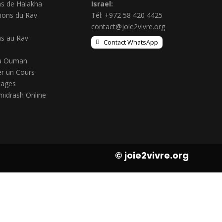
s de Halakha
Israel:
ions du Rav
Tél: +972 58 420 4425
contact@joie2vivre.org
s au Rav
Contact WhatsApp
à Ouman
r un Cours
ages
midrash Online
© joie2vivre.org