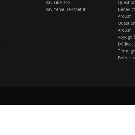
Rav Liberato
Question
Rav Yehia Benchetrit
Bénédict
Aroush
Question
Aroush
Voyage 
h
Dédicace
Témoign
Beth Ha