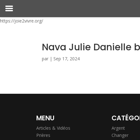
https://joie2vivre.org/
Nava Julie Danielle 
par
|
Sep 17, 2024
MENU
CATÉGO
Articles & Vidéos
Argent
Prières
Changer