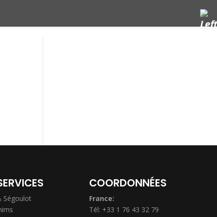
SERVICES
COORDONNÉES
& Ségoulot
France:
hims
Tél: +33 1 76 43 32 79