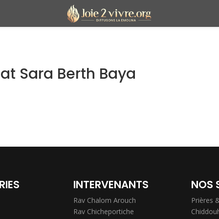
bat Sara Berth Baya
RIES
INTERVENANTS
NOS 
Rav Chalom Arouch
Prières 
Rav Chicheportiche
Chiddou