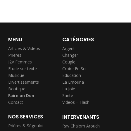
MENU
CATÉGORIES
Articles & Vidéos
Argent
Prières
Changer
J2V Femmes
Couple
Etude sur texte
Croire En Soi
Musique
Education
Divertissements
La Emouna
Boutique
La Joie
Faire un Don
Santé
Contact
Videos – Flash
NOS SERVICES
INTERVENANTS
Prières & Ségoulot
Rav Chalom Arouch