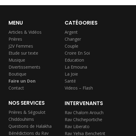
MENU
CATÉGORIES
Articles & Vidéos
Argent
Prières
Changer
J2V Femmes
Couple
Etude sur texte
Croire En Soi
Musique
Education
Divertissements
La Emouna
Boutique
La Joie
Faire un Don
Santé
Contact
Videos – Flash
NOS SERVICES
INTERVENANTS
Prières & Ségoulot
Rav Chalom Arouch
Chiddouhims
Rav Chicheportiche
Questions de Halakha
Rav Liberato
Bénédictions du Rav
Rav Yehia Benchetrit