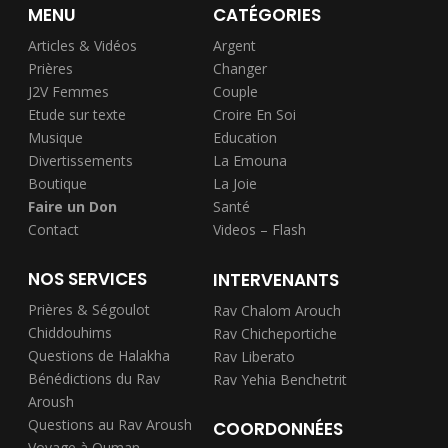
MENU
CATÉGORIES
Articles & Vidéos
Argent
Prières
Changer
J2V Femmes
Couple
Etude sur texte
Croire En Soi
Musique
Education
Divertissements
La Emouna
Boutique
La Joie
Faire un Don
Santé
Contact
Videos – Flash
NOS SERVICES
INTERVENANTS
Prières & Ségoulot
Rav Chalom Arouch
Chiddouhims
Rav Chicheportiche
Questions de Halakha
Rav Liberato
Bénédictions du Rav
Rav Yehia Benchetrit
Aroush
Questions au Rav Aroush
COORDONNÉES
Voyage à Ouman