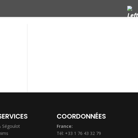
SERVICES
COORDONNÉES
& Ségoulot
France:
hims
Tél: +33 1 76 43 32 79