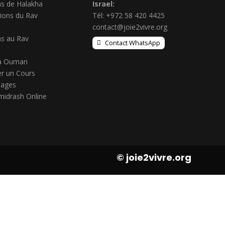
s de Halakha
Israel:
ions du Rav
Tél: +972 58 420 4425
contact@joie2vivre.org
s au Rav
Contact WhatsApp
à Ouman
r un Cours
ages
midrash Online
© joie2vivre.org