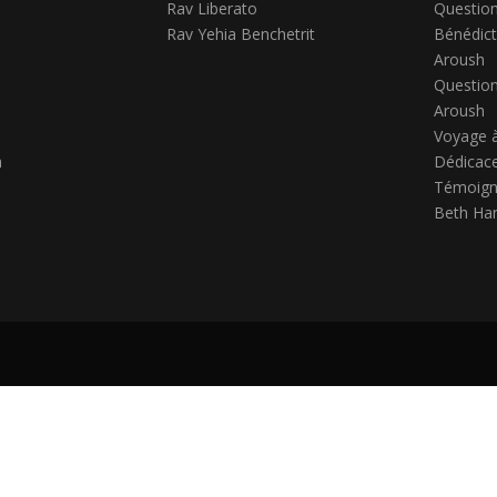
Rav Liberato
Question
Rav Yehia Benchetrit
Bénédict
Aroush
Question
Aroush
Voyage 
h
Dédicace
Témoign
Beth Ha