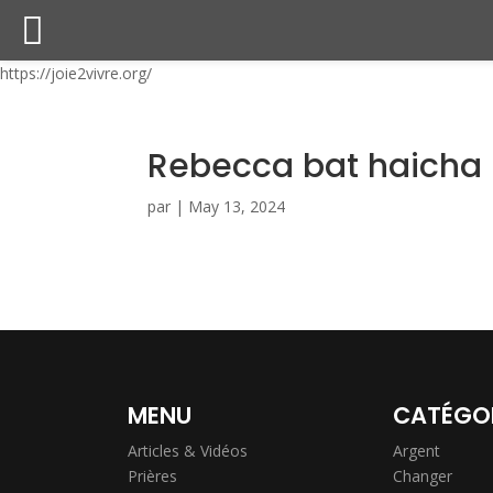
https://joie2vivre.org/
Rebecca bat haicha
par
|
May 13, 2024
MENU
CATÉGO
Articles & Vidéos
Argent
Prières
Changer