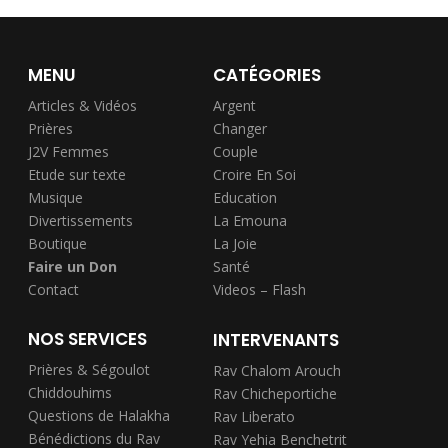
MENU
CATÉGORIES
Articles & Vidéos
Argent
Prières
Changer
J2V Femmes
Couple
Etude sur texte
Croire En Soi
Musique
Education
Divertissements
La Emouna
Boutique
La Joie
Faire un Don
Santé
Contact
Videos – Flash
NOS SERVICES
INTERVENANTS
Prières & Ségoulot
Rav Chalom Arouch
Chiddouhims
Rav Chicheportiche
Questions de Halakha
Rav Liberato
Bénédictions du Rav
Rav Yehia Benchetrit