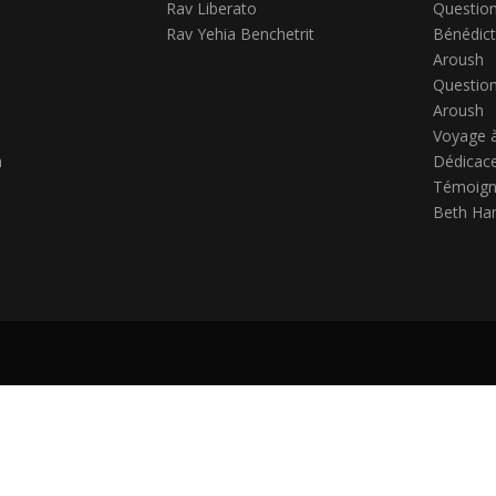
Rav Liberato
Question
Rav Yehia Benchetrit
Bénédict
Aroush
Question
Aroush
Voyage 
h
Dédicace
Témoign
Beth Ha