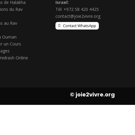
s de Halakha
Israel:
ions du Rav
Tél: +972 58 420 4425
contact@joie2vivre.org
s au Rav
Contact WhatsApp
à Ouman
r un Cours
ages
midrash Online
© joie2vivre.org