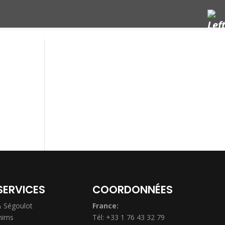
SERVICES
COORDONNÉES
& Ségoulot
France:
hims
Tél: +33 1 76 43 32 79