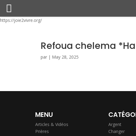
https://joie2vivre.org/
Refoua chelema *Ha
par
|
May 28, 2025
MENU
CATÉGO
Articles & Vidéos
Argent
Prières
Changer