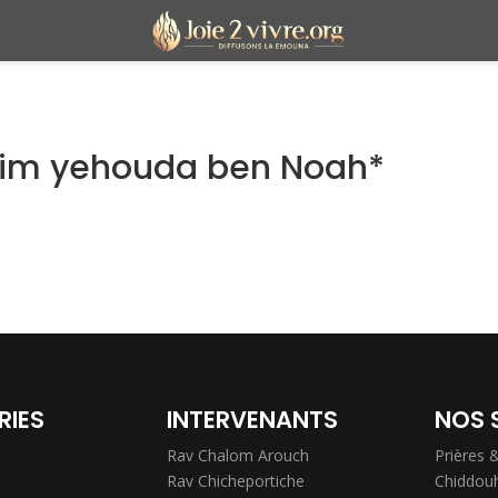
im yehouda ben Noah*
RIES
INTERVENANTS
NOS 
Rav Chalom Arouch
Prières 
Rav Chicheportiche
Chiddou