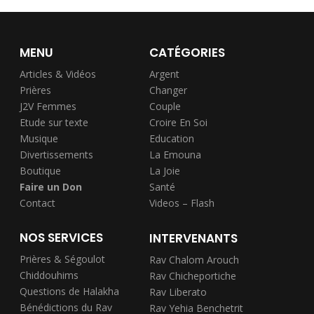
MENU
CATÉGORIES
Articles & Vidéos
Argent
Prières
Changer
J2V Femmes
Couple
Etude sur texte
Croire En Soi
Musique
Education
Divertissements
La Emouna
Boutique
La Joie
Faire un Don
Santé
Contact
Videos – Flash
NOS SERVICES
INTERVENANTS
Prières & Ségoulot
Rav Chalom Arouch
Chiddouhims
Rav Chicheportiche
Questions de Halakha
Rav Liberato
Bénédictions du Rav
Rav Yehia Benchetrit