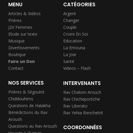
MENU
CATÉGORIES
Articles & Vidéos
Argent
Prières
Changer
J2V Femmes
Couple
Etude sur texte
Croire En Soi
Musique
Education
Divertissements
La Emouna
Boutique
La Joie
Faire un Don
Santé
Contact
Videos – Flash
NOS SERVICES
INTERVENANTS
Prières & Ségoulot
Rav Chalom Arouch
Chiddouhims
Rav Chicheportiche
Questions de Halakha
Rav Liberato
Bénédictions du Rav
Rav Yehia Benchetrit
Aroush
Questions au Rav Aroush
COORDONNÉES
Voyage à Ouman