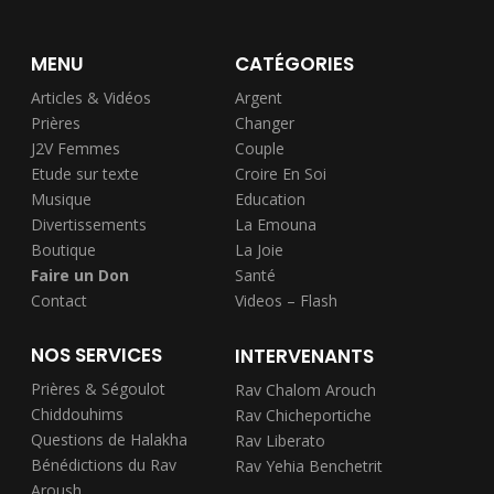
MENU
CATÉGORIES
Articles & Vidéos
Argent
Prières
Changer
J2V Femmes
Couple
Etude sur texte
Croire En Soi
Musique
Education
Divertissements
La Emouna
Boutique
La Joie
Faire un Don
Santé
Contact
Videos – Flash
NOS SERVICES
INTERVENANTS
Prières & Ségoulot
Rav Chalom Arouch
Chiddouhims
Rav Chicheportiche
Questions de Halakha
Rav Liberato
Bénédictions du Rav
Rav Yehia Benchetrit
Aroush