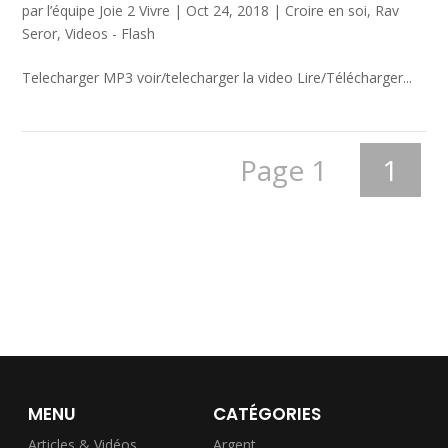
par
l’équipe Joie 2 Vivre
|
Oct 24, 2018
|
Croire en soi
,
Rav
Seror
,
Videos - Flash
Telecharger MP3 voir/telecharger la video Lire/Télécharger...
Page 1
1
MENU
CATÉGORIES
Articles & Vidéos
Argent