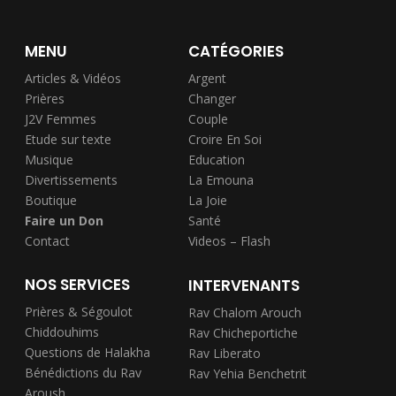
MENU
CATÉGORIES
Articles & Vidéos
Argent
Prières
Changer
J2V Femmes
Couple
Etude sur texte
Croire En Soi
Musique
Education
Divertissements
La Emouna
Boutique
La Joie
Faire un Don
Santé
Contact
Videos – Flash
NOS SERVICES
INTERVENANTS
Prières & Ségoulot
Rav Chalom Arouch
Chiddouhims
Rav Chicheportiche
Questions de Halakha
Rav Liberato
Bénédictions du Rav
Rav Yehia Benchetrit
Aroush