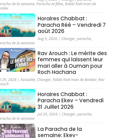
aracha de la semaine
,
Paracha et fêtes
,
Rabbi Nah'man de
reslev
Horaires Chabbat :
Paracha Réé – Vendredi 7
août 2026
Aug 5, 2026
|
Changer
,
paracha
,
aracha de la semaine
Rav Arouch : Le mérite des
femmes qui laissent leur
mari aller à Ouman pour
Roch Hachana
ul 29, 2026
|
Actualite
,
Changer
,
Rabbi Nah'man de Breslev
,
Rav
rouch
Horaires Chabbat :
Paracha Ekev – Vendredi
31 Juillet 2026
Jul 29, 2026
|
Changer
,
paracha
,
aracha de la semaine
La Paracha de la
semaine: Ekev-