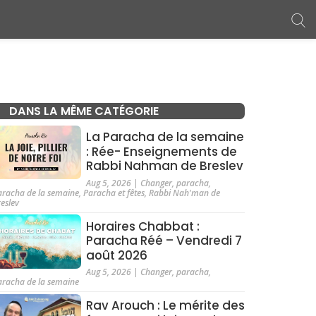
DANS LA MÊME CATÉGORIE
La Paracha de la semaine
: Rée- Enseignements de
Rabbi Nahman de Breslev
Aug 5, 2026
|
Changer
,
paracha
,
aracha de la semaine
,
Paracha et fêtes
,
Rabbi Nah'man de
reslev
Horaires Chabbat :
Paracha Réé – Vendredi 7
août 2026
Aug 5, 2026
|
Changer
,
paracha
,
aracha de la semaine
Rav Arouch : Le mérite des