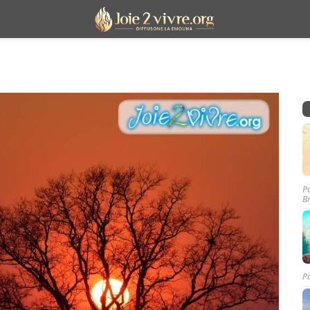
P
B
P