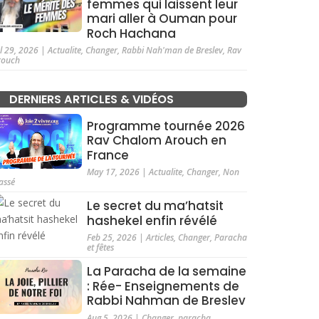
femmes qui laissent leur
mari aller à Ouman pour
Roch Hachana
ul 29, 2026
|
Actualite
,
Changer
,
Rabbi Nah'man de Breslev
,
Rav
rouch
DERNIERS ARTICLES & VIDÉOS
Programme tournée 2026
Rav Chalom Arouch en
France
May 17, 2026
|
Actualite
,
Changer
,
Non
assé
Le secret du ma’hatsit
hashekel enfin révélé
Feb 25, 2026
|
Articles
,
Changer
,
Paracha
et fêtes
La Paracha de la semaine
: Rée- Enseignements de
Rabbi Nahman de Breslev
Aug 5, 2026
|
Changer
,
paracha
,