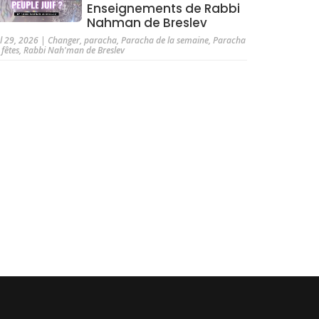
Enseignements de Rabbi
Nahman de Breslev
ul 29, 2026
|
Changer
,
paracha
,
Paracha de la semaine
,
Paracha
 fêtes
,
Rabbi Nah'man de Breslev