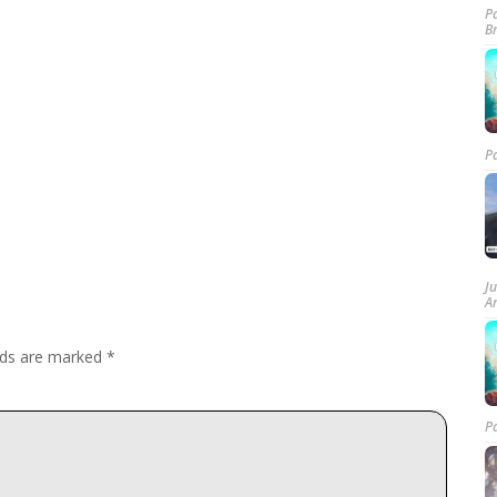
P
B
P
J
A
elds are marked
*
P