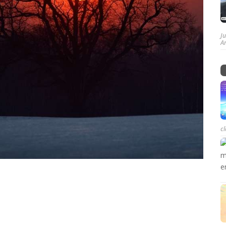
J
A
cl