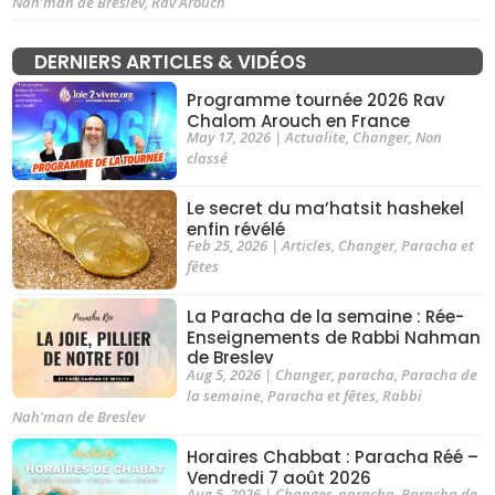
Nah'man de Breslev
,
Rav Arouch
DERNIERS ARTICLES & VIDÉOS
Programme tournée 2026 Rav
Chalom Arouch en France
May 17, 2026
|
Actualite
,
Changer
,
Non
classé
Le secret du ma’hatsit hashekel
enfin révélé
Feb 25, 2026
|
Articles
,
Changer
,
Paracha et
fêtes
La Paracha de la semaine : Rée-
Enseignements de Rabbi Nahman
de Breslev
Aug 5, 2026
|
Changer
,
paracha
,
Paracha de
la semaine
,
Paracha et fêtes
,
Rabbi
Nah'man de Breslev
Horaires Chabbat : Paracha Réé –
Vendredi 7 août 2026
Aug 5, 2026
|
Changer
,
paracha
,
Paracha de