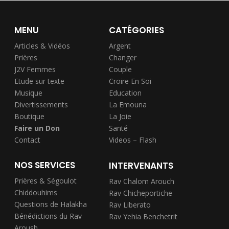
MENU
CATÉGORIES
Articles & Vidéos
Argent
Prières
Changer
J2V Femmes
Couple
Etude sur texte
Croire En Soi
Musique
Education
Divertissements
La Emouna
Boutique
La Joie
Faire un Don
Santé
Contact
Videos – Flash
NOS SERVICES
INTERVENANTS
Prières & Ségoulot
Rav Chalom Arouch
Chiddouhims
Rav Chicheportiche
Questions de Halakha
Rav Liberato
Bénédictions du Rav
Rav Yehia Benchetrit
Aroush