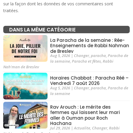
sur la façon dont les données de vos commentaires sont
traitées
.
DANS LA MÊME CATÉGORIE
La Paracha de la semaine : Rée-
Enseignements de Rabbi Nahman
de Breslev
Aug 5, 2026
|
Changer
,
paracha
,
Paracha de
la semaine
,
Paracha et fêtes
,
Rabbi
Nah'man de Breslev
Horaires Chabbat : Paracha Réé –
Vendredi 7 août 2026
Aug 5, 2026
|
Changer
,
paracha
,
Paracha de
la semaine
Rav Arouch : Le mérite des
femmes qui laissent leur mari
aller à Ouman pour Roch
Hachana
Jul 29, 2026
|
Actualite
,
Changer
,
Rabbi