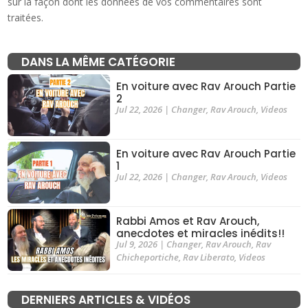
sur la façon dont les données de vos commentaires sont
traitées
.
DANS LA MÊME CATÉGORIE
En voiture avec Rav Arouch Partie
2
Jul 22, 2026
|
Changer
,
Rav Arouch
,
Videos
En voiture avec Rav Arouch Partie
1
Jul 22, 2026
|
Changer
,
Rav Arouch
,
Videos
Rabbi Amos et Rav Arouch,
anecdotes et miracles inédits!!
Jul 9, 2026
|
Changer
,
Rav Arouch
,
Rav
Chicheportiche
,
Rav Liberato
,
Videos
DERNIERS ARTICLES & VIDÉOS