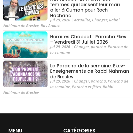
femmes qui laissent leur mari
aller à Ouman pour Roch
Hachana
Jul 29, 2026
|
Actualite
,
Changer
,
Rabbi
Nah'man de Breslev
,
Rav Arouch
Horaires Chabbat : Paracha Ekev
– Vendredi 31 Juillet 2026
Jul 29, 2026
|
Changer
,
paracha
,
Paracha de
la semaine
La Paracha de la semaine: Ekev-
Enseignements de Rabbi Nahman
de Breslev
Jul 29, 2026
|
Changer
,
paracha
,
Paracha de
la semaine
,
Paracha et fêtes
,
Rabbi
Nah'man de Breslev
MENU
CATÉGORIES