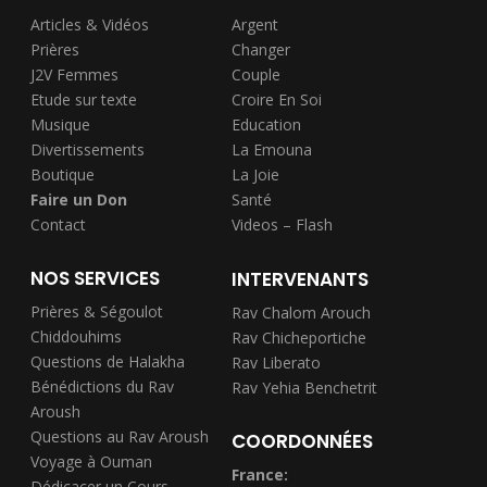
Articles & Vidéos
Argent
Prières
Changer
J2V Femmes
Couple
Etude sur texte
Croire En Soi
Musique
Education
Divertissements
La Emouna
Boutique
La Joie
Faire un Don
Santé
Contact
Videos – Flash
NOS SERVICES
INTERVENANTS
Prières & Ségoulot
Rav Chalom Arouch
Chiddouhims
Rav Chicheportiche
Questions de Halakha
Rav Liberato
Bénédictions du Rav
Rav Yehia Benchetrit
Aroush
Questions au Rav Aroush
COORDONNÉES
Voyage à Ouman
France:
Dédicacer un Cours