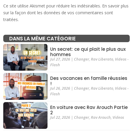
Ce site utilise Akismet pour réduire les indésirables.
En savoir plus
sur la façon dont les données de vos commentaires sont
traitées
.
DANS LA MÊME CATÉGORIE
Un secret: ce qui plait le plus aux
hommes
Jul 27, 2026
|
Changer
,
Rav Liberato
,
Videos -
Flash
Des vacances en famille réussies
!
Jul 26, 2026
|
Changer
,
Rav Liberato
,
Videos -
Flash
En voiture avec Rav Arouch Partie
2
Jul 22, 2026
|
Changer
,
Rav Arouch
,
Videos