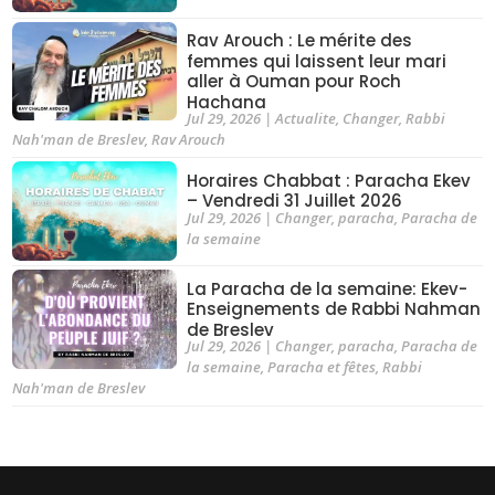
Rav Arouch : Le mérite des
femmes qui laissent leur mari
aller à Ouman pour Roch
Hachana
Jul 29, 2026
|
Actualite
,
Changer
,
Rabbi
Nah'man de Breslev
,
Rav Arouch
Horaires Chabbat : Paracha Ekev
– Vendredi 31 Juillet 2026
Jul 29, 2026
|
Changer
,
paracha
,
Paracha de
la semaine
La Paracha de la semaine: Ekev-
Enseignements de Rabbi Nahman
de Breslev
Jul 29, 2026
|
Changer
,
paracha
,
Paracha de
la semaine
,
Paracha et fêtes
,
Rabbi
Nah'man de Breslev