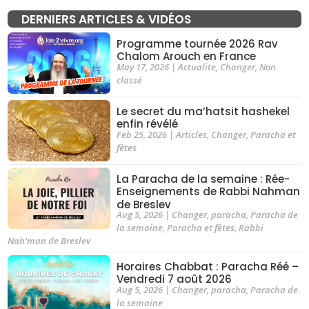
DERNIERS ARTICLES & VIDÉOS
Programme tournée 2026 Rav
Chalom Arouch en France
May 17, 2026
|
Actualite
,
Changer
,
Non
classé
Le secret du ma’hatsit hashekel
enfin révélé
Feb 25, 2026
|
Articles
,
Changer
,
Paracha et
fêtes
La Paracha de la semaine : Rée-
Enseignements de Rabbi Nahman
de Breslev
Aug 5, 2026
|
Changer
,
paracha
,
Paracha de
la semaine
,
Paracha et fêtes
,
Rabbi
Nah'man de Breslev
Horaires Chabbat : Paracha Réé –
Vendredi 7 août 2026
Aug 5, 2026
|
Changer
,
paracha
,
Paracha de
la semaine