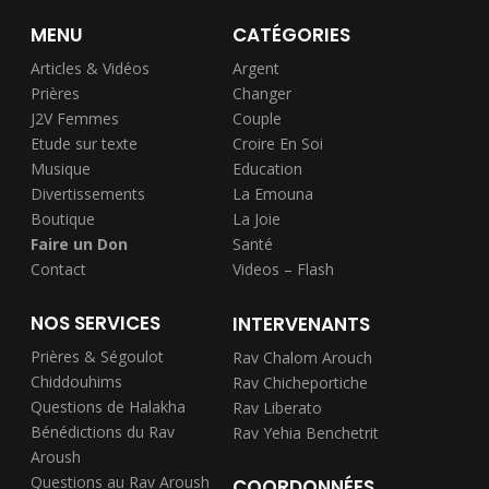
MENU
CATÉGORIES
Articles & Vidéos
Argent
Prières
Changer
J2V Femmes
Couple
Etude sur texte
Croire En Soi
Musique
Education
Divertissements
La Emouna
Boutique
La Joie
Faire un Don
Santé
Contact
Videos – Flash
NOS SERVICES
INTERVENANTS
Prières & Ségoulot
Rav Chalom Arouch
Chiddouhims
Rav Chicheportiche
Questions de Halakha
Rav Liberato
Bénédictions du Rav
Rav Yehia Benchetrit
Aroush
Questions au Rav Aroush
COORDONNÉES