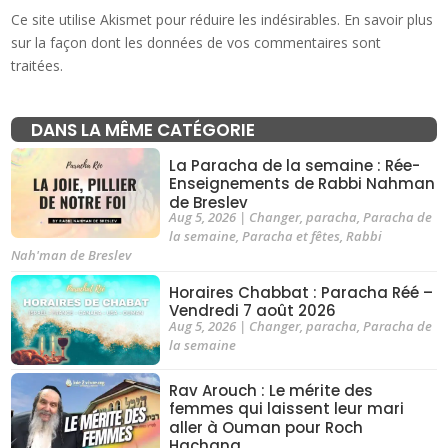
Ce site utilise Akismet pour réduire les indésirables.
En savoir plus
sur la façon dont les données de vos commentaires sont
traitées
.
DANS LA MÊME CATÉGORIE
La Paracha de la semaine : Rée-
Enseignements de Rabbi Nahman
de Breslev
Aug 5, 2026
|
Changer
,
paracha
,
Paracha de
la semaine
,
Paracha et fêtes
,
Rabbi
Nah'man de Breslev
Horaires Chabbat : Paracha Réé –
Vendredi 7 août 2026
Aug 5, 2026
|
Changer
,
paracha
,
Paracha de
la semaine
Rav Arouch : Le mérite des
femmes qui laissent leur mari
aller à Ouman pour Roch
Hachana