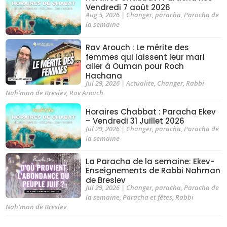
Vendredi 7 août 2026
Aug 5, 2026
|
Changer
,
paracha
,
Paracha de
la semaine
Rav Arouch : Le mérite des
femmes qui laissent leur mari
aller à Ouman pour Roch
Hachana
Jul 29, 2026
|
Actualite
,
Changer
,
Rabbi
Nah'man de Breslev
,
Rav Arouch
Horaires Chabbat : Paracha Ekev
– Vendredi 31 Juillet 2026
Jul 29, 2026
|
Changer
,
paracha
,
Paracha de
la semaine
La Paracha de la semaine: Ekev-
Enseignements de Rabbi Nahman
de Breslev
Jul 29, 2026
|
Changer
,
paracha
,
Paracha de
la semaine
,
Paracha et fêtes
,
Rabbi
Nah'man de Breslev