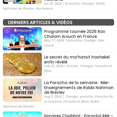
Jul 29, 2026
|
Actualite
,
Changer
,
Rabbi
Nah'man de Breslev
,
Rav Arouch
DERNIERS ARTICLES & VIDÉOS
Programme tournée 2026 Rav
Chalom Arouch en France
May 17, 2026
|
Actualite
,
Changer
,
Non
classé
Le secret du ma’hatsit hashekel
enfin révélé
Feb 25, 2026
|
Articles
,
Changer
,
Paracha et
fêtes
La Paracha de la semaine : Rée-
Enseignements de Rabbi Nahman
de Breslev
Aug 5, 2026
|
Changer
,
paracha
,
Paracha de
la semaine
,
Paracha et fêtes
,
Rabbi
Nah'man de Breslev
Horaires Chabbat : Paracha Réé –