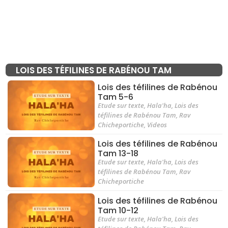
LOIS DES TÉFILINES DE RABÉNOU TAM
Lois des téfilines de Rabénou
Tam 5-6
Etude sur texte
,
Hala'ha
,
Lois des
téfilines de Rabénou Tam
,
Rav
Chicheportiche
,
Videos
Lois des téfilines de Rabénou
Tam 13-18
Etude sur texte
,
Hala'ha
,
Lois des
téfilines de Rabénou Tam
,
Rav
Chicheportiche
Lois des téfilines de Rabénou
Tam 10-12
Etude sur texte
,
Hala'ha
,
Lois des