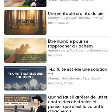
Une véritable crainte du ciel
Changer
,
Clips
,
Rav Liberato
,
Réservé
aux membres
Être humble pour se
rapprocher d’Hachem
Audios courts
,
Rav Liberato
,
Réservé aux
membres
»La fuite est elle une solution
? »
Changer
,
Rav Liberato
,
Réservé aux
membres
,
Videos
Quand faut il arrêter de lutter
contre des obstacles et
penser que c’est la volonté
d’hachem ?