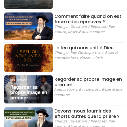
Comment faire quand on est
face à des épreuves ?
Changer
,
Questions / Réponses
,
Rav
Arouch
,
Réservé aux membres
Le feu qui nous unit à Dieu
Changer
,
Rav Chicheportiche
,
Réservé
aux membres
,
Videos - Flash
Regarder sa propre image en
premier
Audios courts
,
Rav Liberato
,
Réservé aux
membres
Devons-nous fournir des
efforts autres que la prière ?
Changer
,
Questions / Réponses
,
Rav
Arouch
,
Réservé aux membres