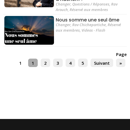
Changer
,
Questions / Réponses
,
Rav
Arouch
,
Réservé aux membres
Nous somme une seul âme
Changer
,
Rav Chicheportiche
,
Réservé
aux membres
,
Videos - Flash
Page
1
1
2
3
4
5
Suivant
»