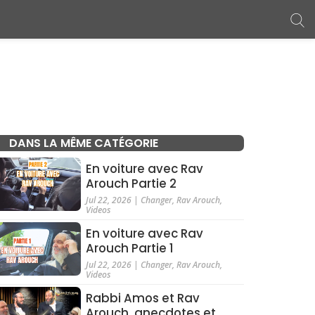
DANS LA MÊME CATÉGORIE
En voiture avec Rav
Arouch Partie 2
Jul 22, 2026
|
Changer
,
Rav Arouch
,
Videos
En voiture avec Rav
Arouch Partie 1
Jul 22, 2026
|
Changer
,
Rav Arouch
,
Videos
Rabbi Amos et Rav
Arouch, anecdotes et