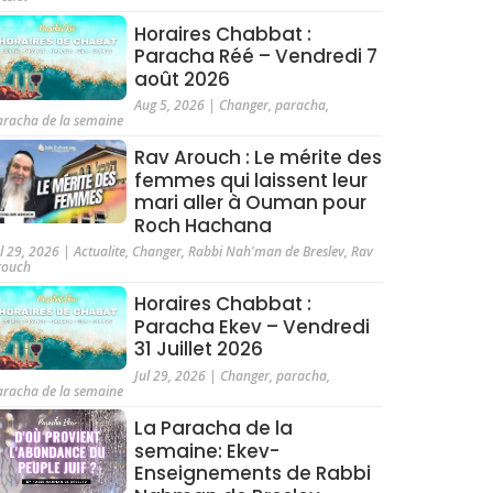
Horaires Chabbat :
Paracha Réé – Vendredi 7
août 2026
Aug 5, 2026
|
Changer
,
paracha
,
aracha de la semaine
Rav Arouch : Le mérite des
femmes qui laissent leur
mari aller à Ouman pour
Roch Hachana
ul 29, 2026
|
Actualite
,
Changer
,
Rabbi Nah'man de Breslev
,
Rav
rouch
Horaires Chabbat :
Paracha Ekev – Vendredi
31 Juillet 2026
Jul 29, 2026
|
Changer
,
paracha
,
aracha de la semaine
La Paracha de la
semaine: Ekev-
Enseignements de Rabbi