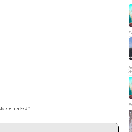
P
J
A
P
elds are marked
*