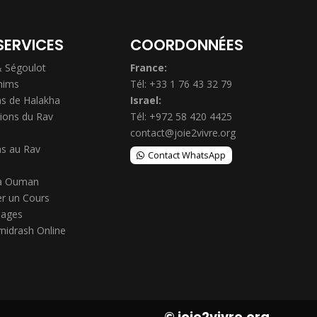
SERVICES
COORDONNÉES
& Ségoulot
France:
hims
Tél: +33 1 76 43 32 79
s de Halakha
Israel:
ions du Rav
Tél: +972 58 420 4425
contact@joie2vivre.org
s au Rav
Contact WhatsApp
à Ouman
r un Cours
ages
midrash Online
© joie2vivre.org