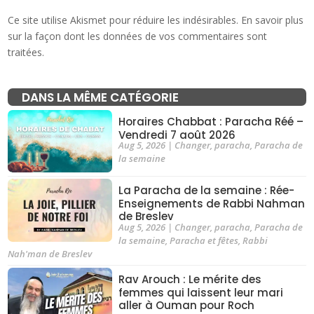
Ce site utilise Akismet pour réduire les indésirables.
En savoir plus
sur la façon dont les données de vos commentaires sont
traitées
.
DANS LA MÊME CATÉGORIE
Horaires Chabbat : Paracha Réé –
Vendredi 7 août 2026
Aug 5, 2026
|
Changer
,
paracha
,
Paracha de
la semaine
La Paracha de la semaine : Rée-
Enseignements de Rabbi Nahman
de Breslev
Aug 5, 2026
|
Changer
,
paracha
,
Paracha de
la semaine
,
Paracha et fêtes
,
Rabbi
Nah'man de Breslev
Rav Arouch : Le mérite des
femmes qui laissent leur mari
aller à Ouman pour Roch