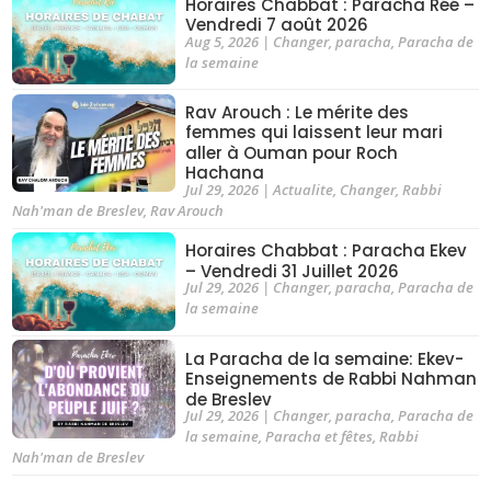
Horaires Chabbat : Paracha Réé –
Vendredi 7 août 2026
Aug 5, 2026
|
Changer
,
paracha
,
Paracha de
la semaine
Rav Arouch : Le mérite des
femmes qui laissent leur mari
aller à Ouman pour Roch
Hachana
Jul 29, 2026
|
Actualite
,
Changer
,
Rabbi
Nah'man de Breslev
,
Rav Arouch
Horaires Chabbat : Paracha Ekev
– Vendredi 31 Juillet 2026
Jul 29, 2026
|
Changer
,
paracha
,
Paracha de
la semaine
La Paracha de la semaine: Ekev-
Enseignements de Rabbi Nahman
de Breslev
Jul 29, 2026
|
Changer
,
paracha
,
Paracha de
la semaine
,
Paracha et fêtes
,
Rabbi
Nah'man de Breslev