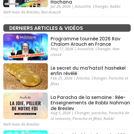
Hachana
Jul 29, 2026
|
Actualite
,
Changer
,
Rabbi
Nah'man de Breslev
,
Rav Arouch
DERNIERS ARTICLES & VIDÉOS
Programme tournée 2026 Rav
Chalom Arouch en France
May 17, 2026
|
Actualite
,
Changer
,
Non
classé
Le secret du ma’hatsit hashekel
enfin révélé
Feb 25, 2026
|
Articles
,
Changer
,
Paracha et
fêtes
La Paracha de la semaine : Rée-
Enseignements de Rabbi Nahman
de Breslev
Aug 5, 2026
|
Changer
,
paracha
,
Paracha de
la semaine
,
Paracha et fêtes
,
Rabbi
Nah'man de Breslev