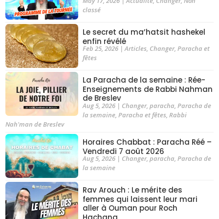
May 17, 2026
|
Actualite
,
Changer
,
Non
classé
Le secret du ma’hatsit hashekel
enfin révélé
Feb 25, 2026
|
Articles
,
Changer
,
Paracha et
fêtes
La Paracha de la semaine : Rée-
Enseignements de Rabbi Nahman
de Breslev
Aug 5, 2026
|
Changer
,
paracha
,
Paracha de
la semaine
,
Paracha et fêtes
,
Rabbi
Nah'man de Breslev
Horaires Chabbat : Paracha Réé –
Vendredi 7 août 2026
Aug 5, 2026
|
Changer
,
paracha
,
Paracha de
la semaine
Rav Arouch : Le mérite des
femmes qui laissent leur mari
aller à Ouman pour Roch
Hachana