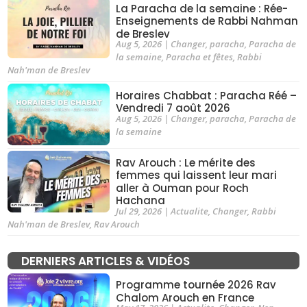
La Paracha de la semaine : Rée-
Enseignements de Rabbi Nahman
de Breslev
Aug 5, 2026
|
Changer
,
paracha
,
Paracha de
la semaine
,
Paracha et fêtes
,
Rabbi
Nah'man de Breslev
Horaires Chabbat : Paracha Réé –
Vendredi 7 août 2026
Aug 5, 2026
|
Changer
,
paracha
,
Paracha de
la semaine
Rav Arouch : Le mérite des
femmes qui laissent leur mari
aller à Ouman pour Roch
Hachana
Jul 29, 2026
|
Actualite
,
Changer
,
Rabbi
Nah'man de Breslev
,
Rav Arouch
DERNIERS ARTICLES & VIDÉOS
Programme tournée 2026 Rav
Chalom Arouch en France