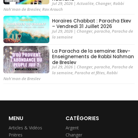
Jul 29, 2026
|
Actualite
,
Changer
,
Rabbi
Nah'man de Breslev
,
Rav Arouch
Horaires Chabbat : Paracha Ekev
– Vendredi 31 Juillet 2026
Jul 29, 2026
|
Changer
,
paracha
,
Paracha de
la semaine
La Paracha de la semaine: Ekev-
Enseignements de Rabbi Nahman
de Breslev
Jul 29, 2026
|
Changer
,
paracha
,
Paracha de
la semaine
,
Paracha et fêtes
,
Rabbi
Nah'man de Breslev
MENU
CATÉGORIES
Articles & Vidéos
Argent
Prières
Changer