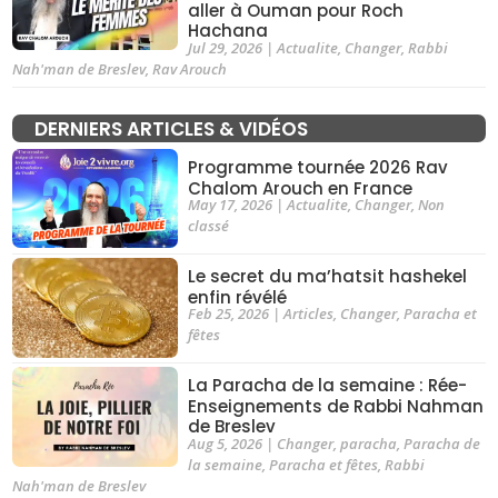
aller à Ouman pour Roch
Hachana
Jul 29, 2026
|
Actualite
,
Changer
,
Rabbi
Nah'man de Breslev
,
Rav Arouch
DERNIERS ARTICLES & VIDÉOS
Programme tournée 2026 Rav
Chalom Arouch en France
May 17, 2026
|
Actualite
,
Changer
,
Non
classé
Le secret du ma’hatsit hashekel
enfin révélé
Feb 25, 2026
|
Articles
,
Changer
,
Paracha et
fêtes
La Paracha de la semaine : Rée-
Enseignements de Rabbi Nahman
de Breslev
Aug 5, 2026
|
Changer
,
paracha
,
Paracha de
la semaine
,
Paracha et fêtes
,
Rabbi
Nah'man de Breslev