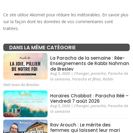
Ce site utilise Akismet pour réduire les indésirables.
En savoir plus
sur la façon dont les données de vos commentaires sont
traitées
.
DANS LA MÊME CATÉGORIE
La Paracha de la semaine : Rée-
Enseignements de Rabbi Nahman
de Breslev
Aug 5, 2026
|
Changer
,
paracha
,
Paracha de
la semaine
,
Paracha et fêtes
,
Rabbi
Nah'man de Breslev
Horaires Chabbat : Paracha Réé –
Vendredi 7 août 2026
Aug 5, 2026
|
Changer
,
paracha
,
Paracha de
la semaine
Rav Arouch : Le mérite des
femmes qui laissent leur mari