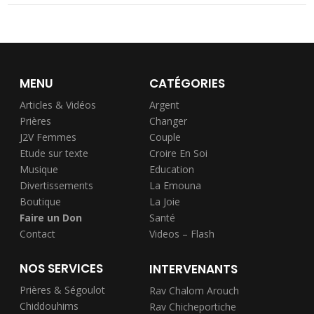
MENU
CATÉGORIES
Articles & Vidéos
Argent
Prières
Changer
J2V Femmes
Couple
Etude sur texte
Croire En Soi
Musique
Education
Divertissements
La Emouna
Boutique
La Joie
Faire un Don
Santé
Contact
Videos – Flash
NOS SERVICES
INTERVENANTS
Prières & Ségoulot
Rav Chalom Arouch
Chiddouhims
Rav Chicheportiche