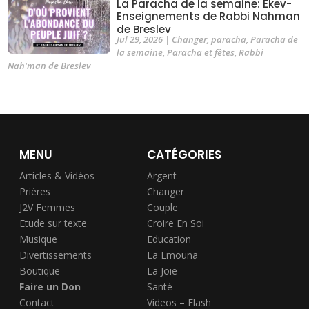
La Paracha de la semaine: Ekev-
Enseignements de Rabbi Nahman
de Breslev
Jul 29, 2026
|
Changer
,
paracha
,
Paracha de
la semaine
,
Paracha et fêtes
,
Rabbi
Nah'man de Breslev
MENU
CATÉGORIES
Articles & Vidéos
Argent
Prières
Changer
J2V Femmes
Couple
Etude sur texte
Croire En Soi
Musique
Education
Divertissements
La Emouna
Boutique
La Joie
Faire un Don
Santé
Contact
Videos – Flash