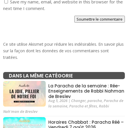
Save my name, email, and website in this browser for the
next time I comment.
Soumettre le commentaire
Ce site utilise Akismet pour réduire les indésirables.
En savoir plus
sur la façon dont les données de vos commentaires sont
traitées
.
DANS LA MÊME CATÉGORIE
La Paracha de la semaine : Rée-
Enseignements de Rabbi Nahman
de Breslev
Aug 5, 2026
|
Changer
,
paracha
,
Paracha de
la semaine
,
Paracha et fêtes
,
Rabbi
Nah'man de Breslev
Horaires Chabbat : Paracha Réé –
Vendredi 7 août 2026