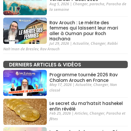
Aug 5, 2026
|
Changer
,
paracha
,
Paracha de
la semaine
Rav Arouch : Le mérite des
femmes qui laissent leur mari
aller à Ouman pour Roch
Hachana
Jul 29, 2026
|
Actualite
,
Changer
,
Rabbi
Nah'man de Breslev
,
Rav Arouch
DERNIERS ARTICLES & VIDÉOS
Programme tournée 2026 Rav
Chalom Arouch en France
May 17, 2026
|
Actualite
,
Changer
,
Non
classé
Le secret du ma’hatsit hashekel
enfin révélé
Feb 25, 2026
|
Articles
,
Changer
,
Paracha et
fêtes