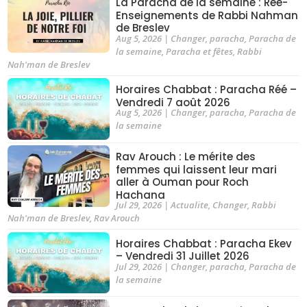
La Paracha de la semaine : Rée-
Enseignements de Rabbi Nahman
de Breslev
Aug 5, 2026
|
Changer
,
paracha
,
Paracha de
la semaine
,
Paracha et fêtes
,
Rabbi
Nah'man de Breslev
Horaires Chabbat : Paracha Réé –
Vendredi 7 août 2026
Aug 5, 2026
|
Changer
,
paracha
,
Paracha de
la semaine
Rav Arouch : Le mérite des
femmes qui laissent leur mari
aller à Ouman pour Roch
Hachana
Jul 29, 2026
|
Actualite
,
Changer
,
Rabbi
Nah'man de Breslev
,
Rav Arouch
Horaires Chabbat : Paracha Ekev
– Vendredi 31 Juillet 2026
Jul 29, 2026
|
Changer
,
paracha
,
Paracha de
la semaine