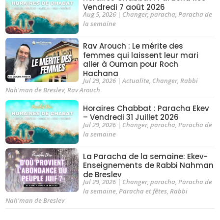
Vendredi 7 août 2026
Aug 5, 2026
|
Changer
,
paracha
,
Paracha de
la semaine
Rav Arouch : Le mérite des
femmes qui laissent leur mari
aller à Ouman pour Roch
Hachana
Jul 29, 2026
|
Actualite
,
Changer
,
Rabbi
Nah'man de Breslev
,
Rav Arouch
Horaires Chabbat : Paracha Ekev
– Vendredi 31 Juillet 2026
Jul 29, 2026
|
Changer
,
paracha
,
Paracha de
la semaine
La Paracha de la semaine: Ekev-
Enseignements de Rabbi Nahman
de Breslev
Jul 29, 2026
|
Changer
,
paracha
,
Paracha de
la semaine
,
Paracha et fêtes
,
Rabbi
Nah'man de Breslev