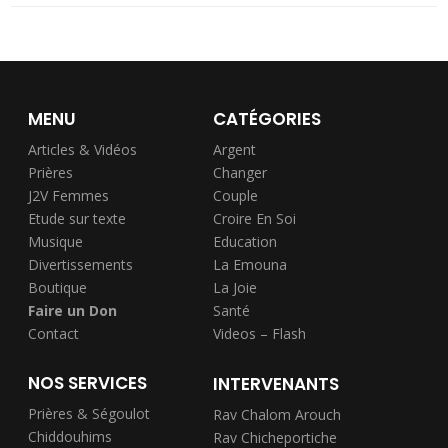
MENU
CATÉGORIES
Articles & Vidéos
Argent
Prières
Changer
J2V Femmes
Couple
Etude sur texte
Croire En Soi
Musique
Education
Divertissements
La Emouna
Boutique
La Joie
Faire un Don
Santé
Contact
Videos – Flash
NOS SERVICES
INTERVENANTS
Prières & Ségoulot
Rav Chalom Arouch
Chiddouhims
Rav Chicheportiche