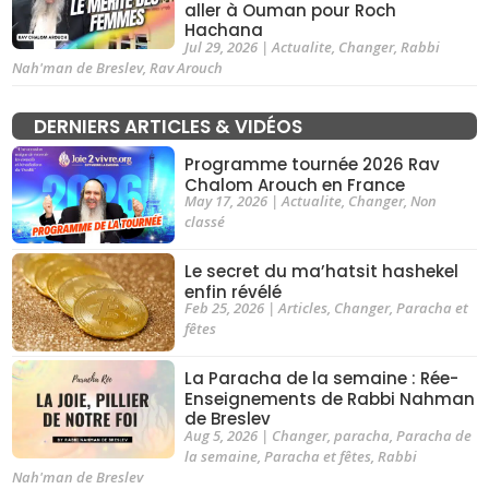
aller à Ouman pour Roch
Hachana
Jul 29, 2026
|
Actualite
,
Changer
,
Rabbi
Nah'man de Breslev
,
Rav Arouch
DERNIERS ARTICLES & VIDÉOS
Programme tournée 2026 Rav
Chalom Arouch en France
May 17, 2026
|
Actualite
,
Changer
,
Non
classé
Le secret du ma’hatsit hashekel
enfin révélé
Feb 25, 2026
|
Articles
,
Changer
,
Paracha et
fêtes
La Paracha de la semaine : Rée-
Enseignements de Rabbi Nahman
de Breslev
Aug 5, 2026
|
Changer
,
paracha
,
Paracha de
la semaine
,
Paracha et fêtes
,
Rabbi
Nah'man de Breslev