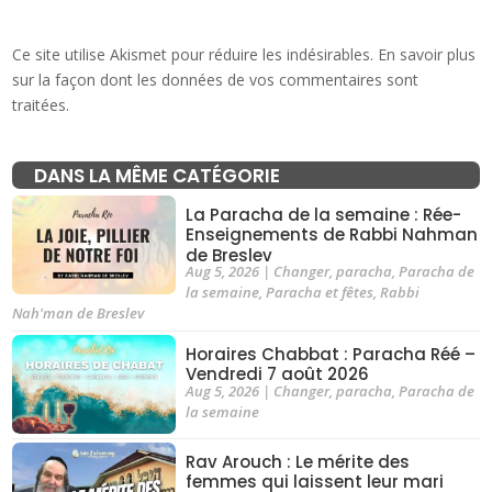
Ce site utilise Akismet pour réduire les indésirables.
En savoir plus
sur la façon dont les données de vos commentaires sont
traitées
.
DANS LA MÊME CATÉGORIE
La Paracha de la semaine : Rée-
Enseignements de Rabbi Nahman
de Breslev
Aug 5, 2026
|
Changer
,
paracha
,
Paracha de
la semaine
,
Paracha et fêtes
,
Rabbi
Nah'man de Breslev
Horaires Chabbat : Paracha Réé –
Vendredi 7 août 2026
Aug 5, 2026
|
Changer
,
paracha
,
Paracha de
la semaine
Rav Arouch : Le mérite des
femmes qui laissent leur mari