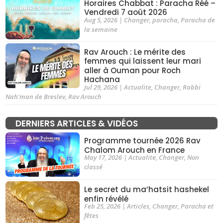
Horaires Chabbat : Paracha Réé –
Vendredi 7 août 2026
Aug 5, 2026
|
Changer
,
paracha
,
Paracha de
la semaine
Rav Arouch : Le mérite des
femmes qui laissent leur mari
aller à Ouman pour Roch
Hachana
Jul 29, 2026
|
Actualite
,
Changer
,
Rabbi
Nah'man de Breslev
,
Rav Arouch
DERNIERS ARTICLES & VIDÉOS
Programme tournée 2026 Rav
Chalom Arouch en France
May 17, 2026
|
Actualite
,
Changer
,
Non
classé
Le secret du ma’hatsit hashekel
enfin révélé
Feb 25, 2026
|
Articles
,
Changer
,
Paracha et
fêtes