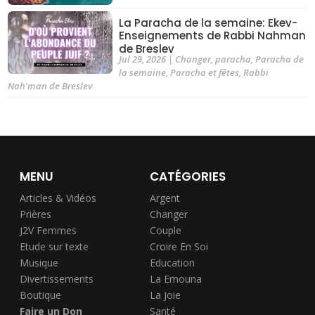
La Paracha de la semaine: Ekev-
Enseignements de Rabbi Nahman
de Breslev
Jul 29, 2026
|
Changer
,
paracha
,
Paracha de
la semaine
,
Paracha et fêtes
,
Rabbi
Nah'man de Breslev
MENU
CATÉGORIES
Articles & Vidéos
Argent
Prières
Changer
J2V Femmes
Couple
Etude sur texte
Croire En Soi
Musique
Education
Divertissements
La Emouna
Boutique
La Joie
Faire un Don
Santé