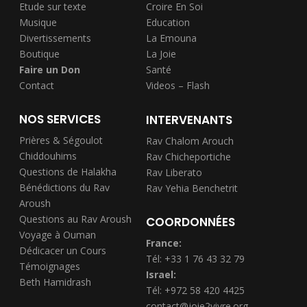
Etude sur texte
Croire En Soi
Musique
Education
Divertissements
La Emouna
Boutique
La Joie
Faire un Don
Santé
Contact
Videos – Flash
NOS SERVICES
INTERVENANTS
Prières & Ségoulot
Rav Chalom Arouch
Chiddouhims
Rav Chicheportiche
Questions de Halakha
Rav Liberato
Bénédictions du Rav
Rav Yehia Benchetrit
Aroush
Questions au Rav Aroush
COORDONNÉES
Voyage à Ouman
France:
Dédicacer un Cours
Tél: +33 1 76 43 32 79
Témoignages
Israel:
Beth Hamidrash
Tél: +972 58 420 4425
contact@joie2vivre.org