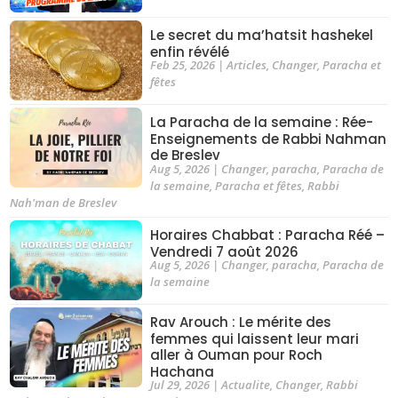
Le secret du ma’hatsit hashekel
enfin révélé
Feb 25, 2026
|
Articles
,
Changer
,
Paracha et
fêtes
La Paracha de la semaine : Rée-
Enseignements de Rabbi Nahman
de Breslev
Aug 5, 2026
|
Changer
,
paracha
,
Paracha de
la semaine
,
Paracha et fêtes
,
Rabbi
Nah'man de Breslev
Horaires Chabbat : Paracha Réé –
Vendredi 7 août 2026
Aug 5, 2026
|
Changer
,
paracha
,
Paracha de
la semaine
Rav Arouch : Le mérite des
femmes qui laissent leur mari
aller à Ouman pour Roch
Hachana
Jul 29, 2026
|
Actualite
,
Changer
,
Rabbi