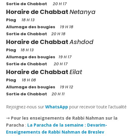
Sortie de Chabbat
20 H 17
Horaire de Chabbat
Netanya
Plag
18 H 13
Allumage des bougies
19 H 18
Sortie de Chabbat
20 H 18
Horaire de Chabbat
Ashdod
Plag
18 H 13
Allumage des bougies
19 H 17
Sortie de Chabbat
20 H 17
Horaire de Chabbat
Eilat
Plag
18 H 08
Allumage des bougies
19 H 12
Sortie de Chabbat
20 H 11
Rejoignez-nous sur
WhatsApp
pour recevoir toute l’actualité
⇾ Pour les enseignements de Rabbi Nahman sur la
Paracha
:
La Paracha de la semaine : Devarim-
Enseignements de Rabbi Nahman de Breslev