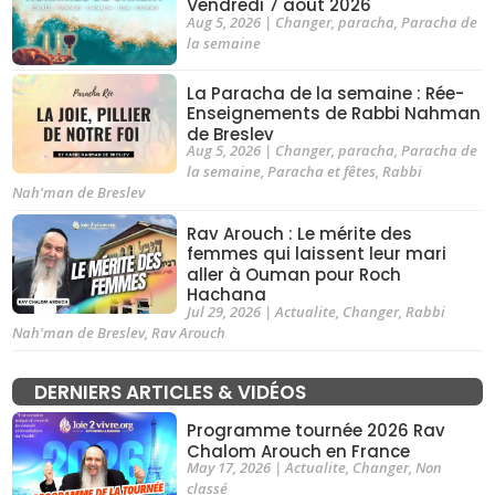
Vendredi 7 août 2026
Aug 5, 2026
|
Changer
,
paracha
,
Paracha de
la semaine
La Paracha de la semaine : Rée-
Enseignements de Rabbi Nahman
de Breslev
Aug 5, 2026
|
Changer
,
paracha
,
Paracha de
la semaine
,
Paracha et fêtes
,
Rabbi
Nah'man de Breslev
Rav Arouch : Le mérite des
femmes qui laissent leur mari
aller à Ouman pour Roch
Hachana
Jul 29, 2026
|
Actualite
,
Changer
,
Rabbi
Nah'man de Breslev
,
Rav Arouch
DERNIERS ARTICLES & VIDÉOS
Programme tournée 2026 Rav
Chalom Arouch en France
May 17, 2026
|
Actualite
,
Changer
,
Non
classé