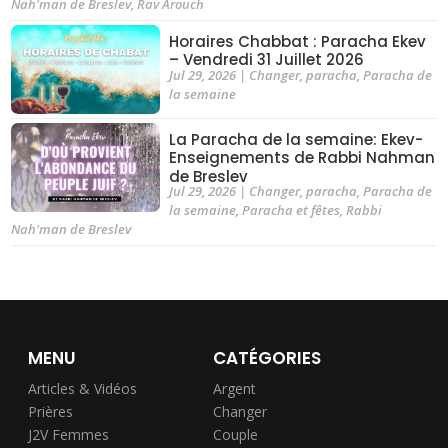
Nah'man de Breslev
,
Rav Arouch
Horaires Chabbat : Paracha Ekev
– Vendredi 31 Juillet 2026
Jul 29, 2026
|
Changer
,
paracha
,
Paracha de
la semaine
La Paracha de la semaine: Ekev-
Enseignements de Rabbi Nahman
de Breslev
Jul 29, 2026
|
Changer
,
paracha
,
Paracha de
la semaine
,
Paracha et fêtes
,
Rabbi
Nah'man de Breslev
MENU
CATÉGORIES
Articles & Vidéos
Argent
Prières
Changer
J2V Femmes
Couple