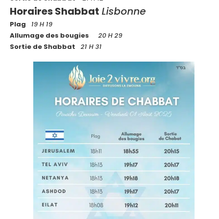
Horaires Shabbat
Lisbonne
Plag
19 H 19
Allumage des bougies
20 H 29
Sortie de Shabbat
21 H 31