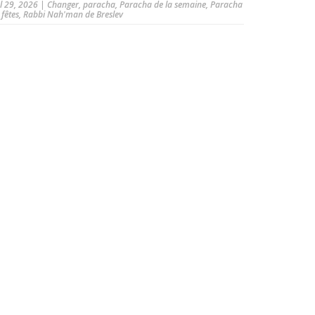
ul 29, 2026
|
Changer
,
paracha
,
Paracha de la semaine
,
Paracha
 fêtes
,
Rabbi Nah'man de Breslev