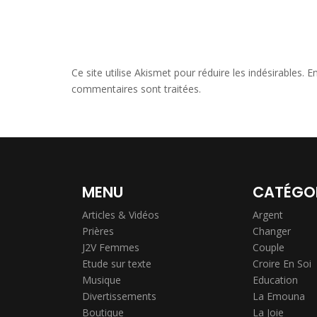
Ce site utilise Akismet pour réduire les indésirables.
En
commentaires sont traitées
.
MENU
CATÉGO
Articles & Vidéos
Argent
Prières
Changer
J2V Femmes
Couple
Etude sur texte
Croire En Soi
Musique
Education
Divertissements
La Emouna
Boutique
La Joie