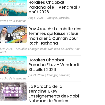
Horaires Chabbat :
Paracha Réé – Vendredi 7
août 2026
Aug 5, 2026
|
Changer
,
paracha
,
aracha de la semaine
Rav Arouch : Le mérite des
femmes qui laissent leur
mari aller à Ouman pour
Roch Hachana
ul 29, 2026
|
Actualite
,
Changer
,
Rabbi Nah'man de Breslev
,
Rav
rouch
Horaires Chabbat :
Paracha Ekev – Vendredi
31 Juillet 2026
Jul 29, 2026
|
Changer
,
paracha
,
aracha de la semaine
La Paracha de la
semaine: Ekev-
Enseignements de Rabbi
Nahman de Breslev