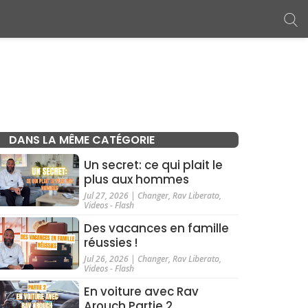
DANS LA MÊME CATÉGORIE
Un secret: ce qui plait le
plus aux hommes
Jul 27, 2026
|
Changer
,
Rav Liberato
,
Videos - Flash
Des vacances en famille
réussies !
Jul 26, 2026
|
Changer
,
Rav Liberato
,
Videos - Flash
En voiture avec Rav
Arouch Partie 2