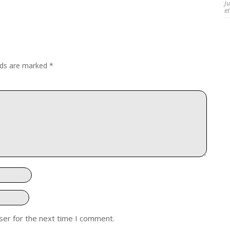
J
et
elds are marked
*
ser for the next time I comment.