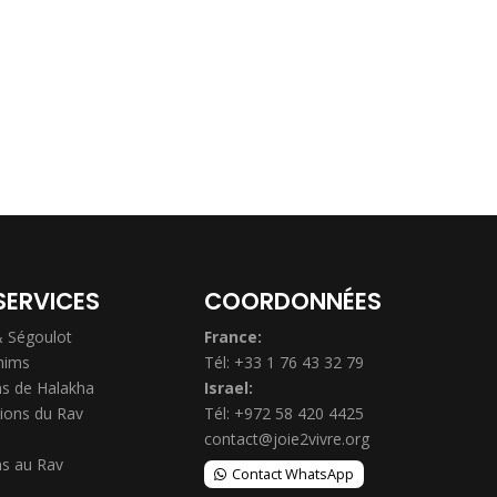
SERVICES
COORDONNÉES
& Ségoulot
France:
hims
Tél: +33 1 76 43 32 79
s de Halakha
Israel:
ions du Rav
Tél: +972 58 420 4425
contact@joie2vivre.org
s au Rav
Contact WhatsApp