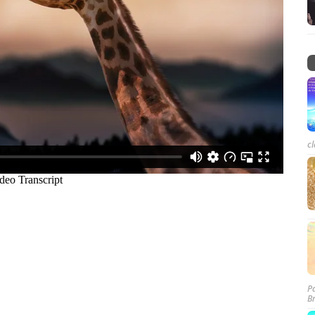
cl
P
B