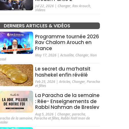
Jul 22, 2026
|
Changer
,
Rav Arouch
,
Videos
DERNIERS ARTICLES & VIDÉOS
Programme tournée 2026
Rav Chalom Arouch en
France
May 17, 2026
|
Actualite
,
Changer
,
Non
assé
Le secret du ma’hatsit
hashekel enfin révélé
Feb 25, 2026
|
Articles
,
Changer
,
Paracha
et fêtes
La Paracha de la semaine
: Rée- Enseignements de
Rabbi Nahman de Breslev
Aug 5, 2026
|
Changer
,
paracha
,
aracha de la semaine
,
Paracha et fêtes
,
Rabbi Nah'man de
reslev