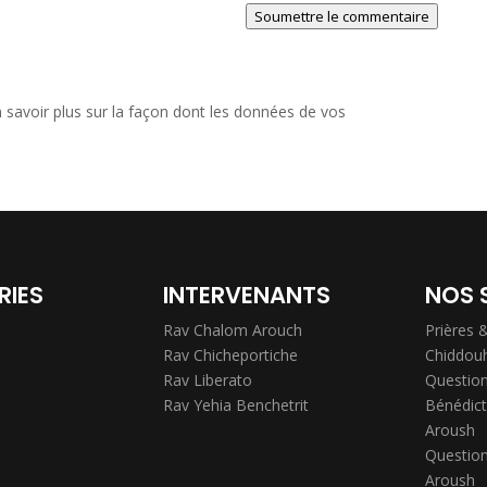
Soumettre le commentaire
 savoir plus sur la façon dont les données de vos
RIES
INTERVENANTS
NOS 
Rav Chalom Arouch
Prières 
Rav Chicheportiche
Chiddou
Rav Liberato
Question
Rav Yehia Benchetrit
Bénédict
Aroush
Question
Aroush