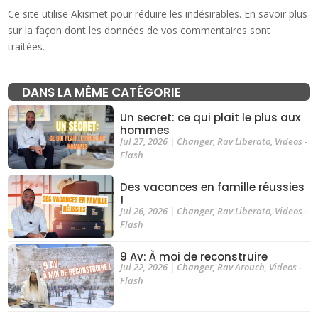
Ce site utilise Akismet pour réduire les indésirables.
En savoir plus
sur la façon dont les données de vos commentaires sont
traitées
.
DANS LA MÊME CATÉGORIE
Un secret: ce qui plait le plus aux
hommes
Jul 27, 2026
|
Changer
,
Rav Liberato
,
Videos -
Flash
Des vacances en famille réussies
!
Jul 26, 2026
|
Changer
,
Rav Liberato
,
Videos -
Flash
9 Av: À moi de reconstruire
Jul 22, 2026
|
Changer
,
Rav Arouch
,
Videos -
Flash