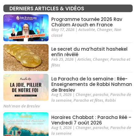
DERNIERS ARTICLES & VIDÉOS
Programme tournée 2026 Rav
Chalom Arouch en France
May 17, 2026
|
Actualite
,
Changer
,
Non
classé
Le secret du ma’hatsit hashekel
enfin révélé
Feb 25, 2026
|
Articles
,
Changer
,
Paracha et
fêtes
La Paracha de la semaine : Rée-
Enseignements de Rabbi Nahman
de Breslev
Aug 5, 2026
|
Changer
,
paracha
,
Paracha de
la semaine
,
Paracha et fêtes
,
Rabbi
Nah'man de Breslev
Horaires Chabbat : Paracha Réé –
Vendredi 7 août 2026
Aug 5, 2026
|
Changer
,
paracha
,
Paracha de
la semaine