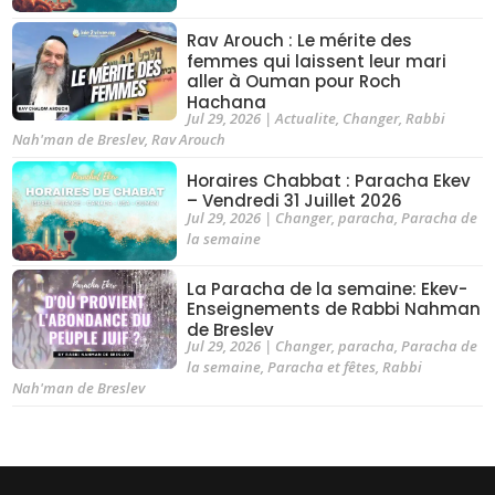
Rav Arouch : Le mérite des
femmes qui laissent leur mari
aller à Ouman pour Roch
Hachana
Jul 29, 2026
|
Actualite
,
Changer
,
Rabbi
Nah'man de Breslev
,
Rav Arouch
Horaires Chabbat : Paracha Ekev
– Vendredi 31 Juillet 2026
Jul 29, 2026
|
Changer
,
paracha
,
Paracha de
la semaine
La Paracha de la semaine: Ekev-
Enseignements de Rabbi Nahman
de Breslev
Jul 29, 2026
|
Changer
,
paracha
,
Paracha de
la semaine
,
Paracha et fêtes
,
Rabbi
Nah'man de Breslev