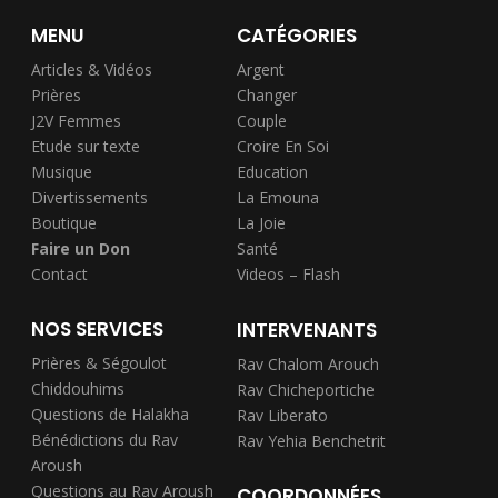
MENU
CATÉGORIES
Articles & Vidéos
Argent
Prières
Changer
J2V Femmes
Couple
Etude sur texte
Croire En Soi
Musique
Education
Divertissements
La Emouna
Boutique
La Joie
Faire un Don
Santé
Contact
Videos – Flash
NOS SERVICES
INTERVENANTS
Prières & Ségoulot
Rav Chalom Arouch
Chiddouhims
Rav Chicheportiche
Questions de Halakha
Rav Liberato
Bénédictions du Rav
Rav Yehia Benchetrit
Aroush
Questions au Rav Aroush
COORDONNÉES