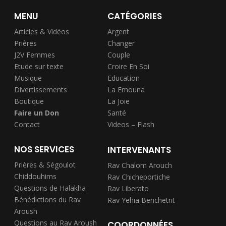
MENU
CATÉGORIES
Articles & Vidéos
Argent
Prières
Changer
J2V Femmes
Couple
Etude sur texte
Croire En Soi
Musique
Education
Divertissements
La Emouna
Boutique
La Joie
Faire un Don
Santé
Contact
Videos – Flash
NOS SERVICES
INTERVENANTS
Prières & Ségoulot
Rav Chalom Arouch
Chiddouhims
Rav Chicheportiche
Questions de Halakha
Rav Liberato
Bénédictions du Rav
Rav Yehia Benchetrit
Aroush
Questions au Rav Aroush
COORDONNÉES