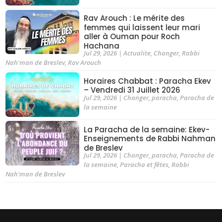
Rav Arouch : Le mérite des
femmes qui laissent leur mari
aller à Ouman pour Roch
Hachana
Jul 29, 2026
|
Actualite
,
Changer
,
Rabbi
Nah'man de Breslev
,
Rav Arouch
Horaires Chabbat : Paracha Ekev
– Vendredi 31 Juillet 2026
Jul 29, 2026
|
Changer
,
paracha
,
Paracha de
la semaine
La Paracha de la semaine: Ekev-
Enseignements de Rabbi Nahman
de Breslev
Jul 29, 2026
|
Changer
,
paracha
,
Paracha de
la semaine
,
Paracha et fêtes
,
Rabbi
Nah'man de Breslev