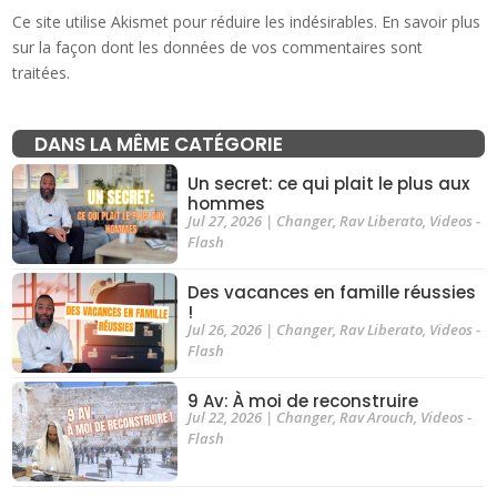
Ce site utilise Akismet pour réduire les indésirables.
En savoir plus
sur la façon dont les données de vos commentaires sont
traitées
.
DANS LA MÊME CATÉGORIE
Un secret: ce qui plait le plus aux
hommes
Jul 27, 2026
|
Changer
,
Rav Liberato
,
Videos -
Flash
Des vacances en famille réussies
!
Jul 26, 2026
|
Changer
,
Rav Liberato
,
Videos -
Flash
9 Av: À moi de reconstruire
Jul 22, 2026
|
Changer
,
Rav Arouch
,
Videos -
Flash