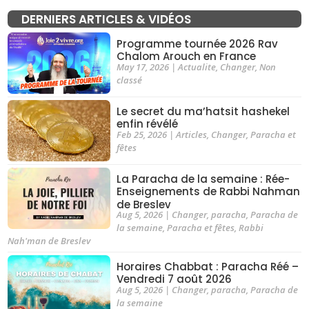
DERNIERS ARTICLES & VIDÉOS
Programme tournée 2026 Rav
Chalom Arouch en France
May 17, 2026
|
Actualite
,
Changer
,
Non
classé
Le secret du ma’hatsit hashekel
enfin révélé
Feb 25, 2026
|
Articles
,
Changer
,
Paracha et
fêtes
La Paracha de la semaine : Rée-
Enseignements de Rabbi Nahman
de Breslev
Aug 5, 2026
|
Changer
,
paracha
,
Paracha de
la semaine
,
Paracha et fêtes
,
Rabbi
Nah'man de Breslev
Horaires Chabbat : Paracha Réé –
Vendredi 7 août 2026
Aug 5, 2026
|
Changer
,
paracha
,
Paracha de
la semaine