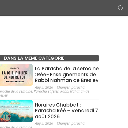
DANS LA MÊME CATÉGORIE
La Paracha de la semaine
: Rée- Enseignements de
Rabbi Nahman de Breslev
Aug 5, 2026
|
Changer
,
paracha
,
aracha de la semaine
,
Paracha et fêtes
,
Rabbi Nah'man de
reslev
Horaires Chabbat :
Paracha Réé – Vendredi 7
août 2026
Aug 5, 2026
|
Changer
,
paracha
,
aracha de la semaine