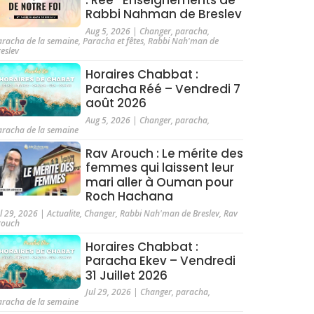
Rabbi Nahman de Breslev
Aug 5, 2026
|
Changer
,
paracha
,
aracha de la semaine
,
Paracha et fêtes
,
Rabbi Nah'man de
reslev
Horaires Chabbat :
Paracha Réé – Vendredi 7
août 2026
Aug 5, 2026
|
Changer
,
paracha
,
aracha de la semaine
Rav Arouch : Le mérite des
femmes qui laissent leur
mari aller à Ouman pour
Roch Hachana
ul 29, 2026
|
Actualite
,
Changer
,
Rabbi Nah'man de Breslev
,
Rav
rouch
Horaires Chabbat :
Paracha Ekev – Vendredi
31 Juillet 2026
Jul 29, 2026
|
Changer
,
paracha
,
aracha de la semaine