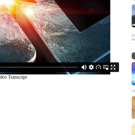
J
A
cl