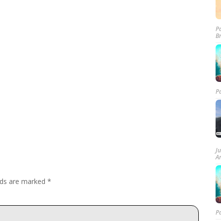
P
B
P
J
A
elds are marked
*
P