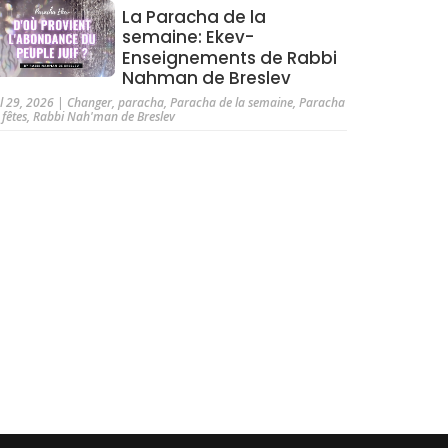
La Paracha de la
semaine: Ekev-
Enseignements de Rabbi
Nahman de Breslev
ul 29, 2026
|
Changer
,
paracha
,
Paracha de la semaine
,
Paracha
 fêtes
,
Rabbi Nah'man de Breslev