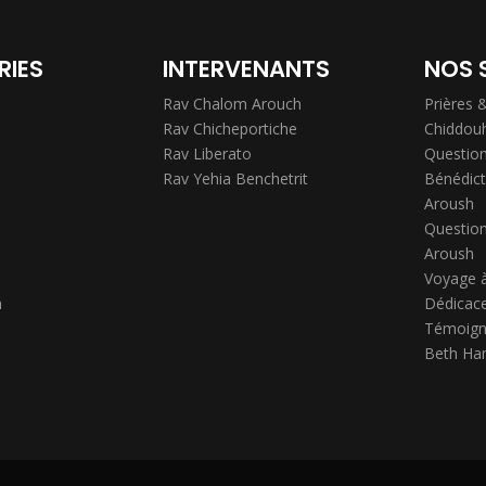
RIES
INTERVENANTS
NOS 
Rav Chalom Arouch
Prières 
Rav Chicheportiche
Chiddou
Rav Liberato
Question
Rav Yehia Benchetrit
Bénédict
Aroush
Question
Aroush
Voyage 
h
Dédicace
Témoign
Beth Ha