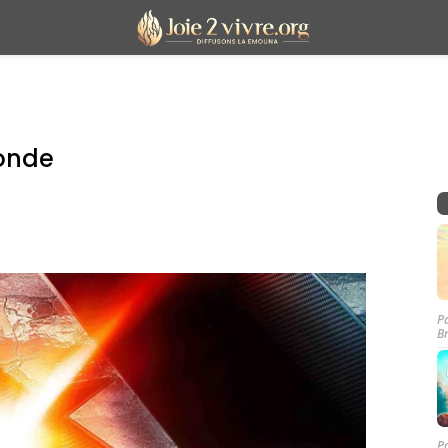
monde
P
B
P