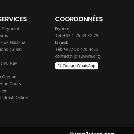
SERVICES
COORDONNÉES
& Ségoulot
France:
hims
Tél: +33 1 76 43 32 79
s de Halakha
Israel:
ions du Rav
Tél: +972 58 420 4425
contact@joie2vivre.org
s au Rav
Contact WhatsApp
à Ouman
r un Cours
ages
midrash Online
© joie2vivre.org