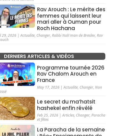
Rav Arouch : Le mérite des
femmes qui laissent leur
mari aller à Ouman pour
Roch Hachana
ul 29, 2026
|
Actualite
,
Changer
,
Rabbi Nah'man de Breslev
,
Rav
rouch
DERNIERS ARTICLES & VIDÉOS
Programme tournée 2026
Rav Chalom Arouch en
France
May 17, 2026
|
Actualite
,
Changer
,
Non
assé
Le secret du ma’hatsit
hashekel enfin révélé
Feb 25, 2026
|
Articles
,
Changer
,
Paracha
et fêtes
La Paracha de la semaine
: Rée- Enseignements de