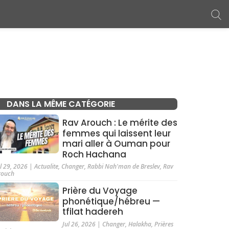
DANS LA MÊME CATÉGORIE
Rav Arouch : Le mérite des
femmes qui laissent leur
mari aller à Ouman pour
Roch Hachana
ul 29, 2026
|
Actualite
,
Changer
,
Rabbi Nah'man de Breslev
,
Rav
rouch
Prière du Voyage
phonétique/hébreu —
tfilat hadereh
Jul 26, 2026
|
Changer
,
Halakha
,
Prières