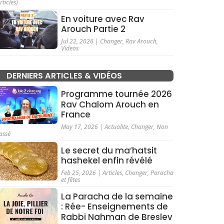
rticles)
En voiture avec Rav
Arouch Partie 2
Jul 22, 2026
|
Changer
,
Rav Arouch
,
Videos
DERNIERS ARTICLES & VIDÉOS
Programme tournée 2026
Rav Chalom Arouch en
France
May 17, 2026
|
Actualite
,
Changer
,
Non
assé
Le secret du ma’hatsit
hashekel enfin révélé
Feb 25, 2026
|
Articles
,
Changer
,
Paracha
et fêtes
La Paracha de la semaine
: Rée- Enseignements de
Rabbi Nahman de Breslev