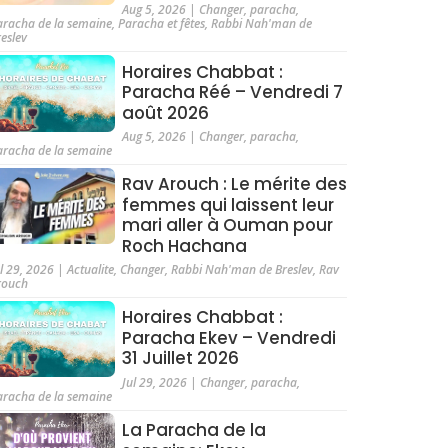
Aug 5, 2026
|
Changer
,
paracha
,
aracha de la semaine
,
Paracha et fêtes
,
Rabbi Nah'man de
reslev
Horaires Chabbat :
Paracha Réé – Vendredi 7
août 2026
Aug 5, 2026
|
Changer
,
paracha
,
aracha de la semaine
Rav Arouch : Le mérite des
femmes qui laissent leur
mari aller à Ouman pour
Roch Hachana
ul 29, 2026
|
Actualite
,
Changer
,
Rabbi Nah'man de Breslev
,
Rav
rouch
Horaires Chabbat :
Paracha Ekev – Vendredi
31 Juillet 2026
Jul 29, 2026
|
Changer
,
paracha
,
aracha de la semaine
La Paracha de la