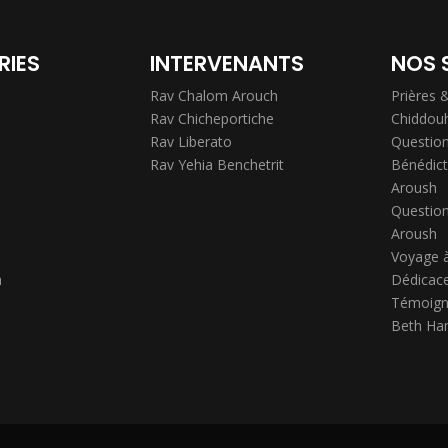
RIES
INTERVENANTS
NOS 
Rav Chalom Arouch
Prières 
Rav Chicheportiche
Chiddou
Rav Liberato
Question
Rav Yehia Benchetrit
Bénédict
Aroush
Question
Aroush
Voyage 
h
Dédicace
Témoign
Beth Ha