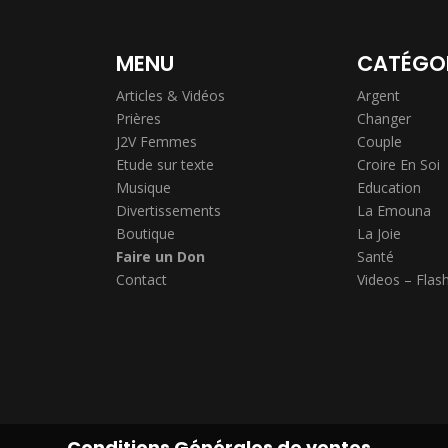
MENU
CATÉGO
Articles & Vidéos
Argent
Prières
Changer
J2V Femmes
Couple
Etude sur texte
Croire En Soi
Musique
Education
Divertissements
La Emouna
Boutique
La Joie
Faire un Don
Santé
Contact
Videos – Flas
Conditions Générales de ventes