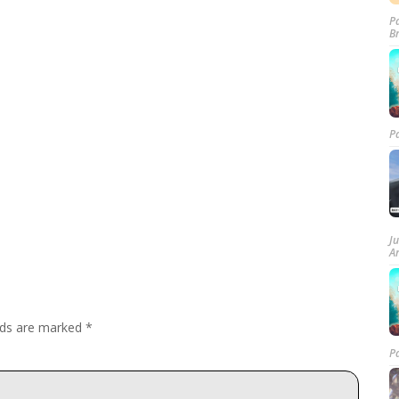
P
B
P
J
A
elds are marked
*
P