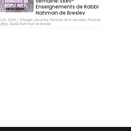
semaine: Ekev-
Enseignements de Rabbi
Nahman de Breslev
ul 29, 2026
|
Changer
,
paracha
,
Paracha de la semaine
,
Paracha
 fêtes
,
Rabbi Nah'man de Breslev