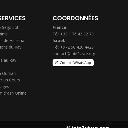
SERVICES
COORDONNÉES
& Ségoulot
France:
hims
Tél: +33 1 76 43 32 79
s de Halakha
Israel:
ions du Rav
Tél: +972 58 420 4425
contact@joie2vivre.org
s au Rav
Contact WhatsApp
à Ouman
r un Cours
ages
midrash Online
© joie2vivre.org