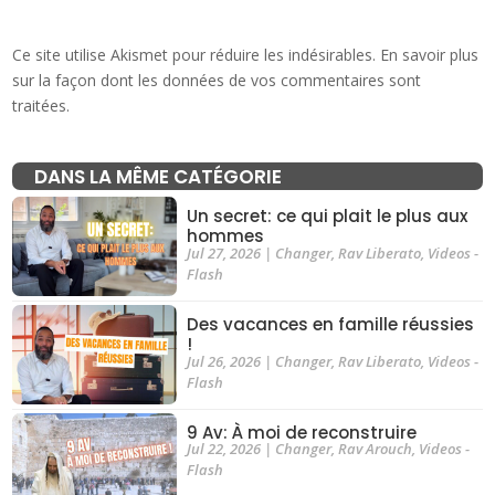
Ce site utilise Akismet pour réduire les indésirables.
En savoir plus
sur la façon dont les données de vos commentaires sont
traitées
.
DANS LA MÊME CATÉGORIE
Un secret: ce qui plait le plus aux
hommes
Jul 27, 2026
|
Changer
,
Rav Liberato
,
Videos -
Flash
Des vacances en famille réussies
!
Jul 26, 2026
|
Changer
,
Rav Liberato
,
Videos -
Flash
9 Av: À moi de reconstruire
Jul 22, 2026
|
Changer
,
Rav Arouch
,
Videos -
Flash