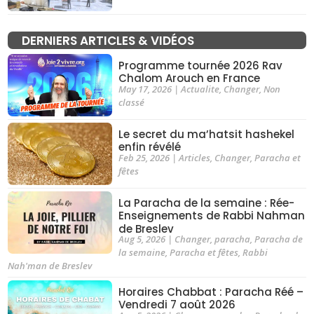
DERNIERS ARTICLES & VIDÉOS
Programme tournée 2026 Rav
Chalom Arouch en France
May 17, 2026
|
Actualite
,
Changer
,
Non
classé
Le secret du ma’hatsit hashekel
enfin révélé
Feb 25, 2026
|
Articles
,
Changer
,
Paracha et
fêtes
La Paracha de la semaine : Rée-
Enseignements de Rabbi Nahman
de Breslev
Aug 5, 2026
|
Changer
,
paracha
,
Paracha de
la semaine
,
Paracha et fêtes
,
Rabbi
Nah'man de Breslev
Horaires Chabbat : Paracha Réé –
Vendredi 7 août 2026