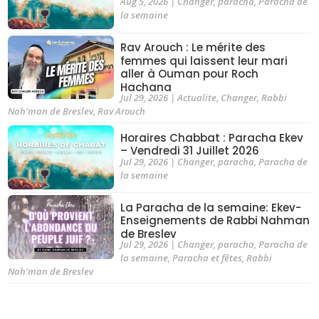
Aug 5, 2026
|
Changer
,
paracha
,
Paracha de
la semaine
Rav Arouch : Le mérite des
femmes qui laissent leur mari
aller à Ouman pour Roch
Hachana
Jul 29, 2026
|
Actualite
,
Changer
,
Rabbi
Nah'man de Breslev
,
Rav Arouch
Horaires Chabbat : Paracha Ekev
– Vendredi 31 Juillet 2026
Jul 29, 2026
|
Changer
,
paracha
,
Paracha de
la semaine
La Paracha de la semaine: Ekev-
Enseignements de Rabbi Nahman
de Breslev
Jul 29, 2026
|
Changer
,
paracha
,
Paracha de
la semaine
,
Paracha et fêtes
,
Rabbi
Nah'man de Breslev