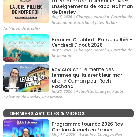
La Paracha de la semaine : Rée-
Enseignements de Rabbi Nahman
de Breslev
Aug 5, 2026
|
Changer
,
paracha
,
Paracha de
la semaine
,
Paracha et fêtes
,
Rabbi
Nah'man de Breslev
Horaires Chabbat : Paracha Réé –
Vendredi 7 août 2026
Aug 5, 2026
|
Changer
,
paracha
,
Paracha de
la semaine
Rav Arouch : Le mérite des
femmes qui laissent leur mari
aller à Ouman pour Roch
Hachana
Jul 29, 2026
|
Actualite
,
Changer
,
Rabbi
Nah'man de Breslev
,
Rav Arouch
DERNIERS ARTICLES & VIDÉOS
Programme tournée 2026 Rav
Chalom Arouch en France
May 17, 2026
|
Actualite
,
Changer
,
Non