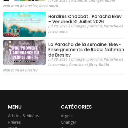
Jul 29, 2026
|
Actualite
,
Changer
,
Rabbi
Nah'man de Breslev
,
Rav Arouch
Horaires Chabbat : Paracha Ekev
– Vendredi 31 Juillet 2026
Jul 29, 2026
|
Changer
,
paracha
,
Paracha de
la semaine
La Paracha de la semaine: Ekev-
Enseignements de Rabbi Nahman
de Breslev
Jul 29, 2026
|
Changer
,
paracha
,
Paracha de
la semaine
,
Paracha et fêtes
,
Rabbi
Nah'man de Breslev
MENU
CATÉGORIES
Articles & Vidéos
Argent
Prières
Changer