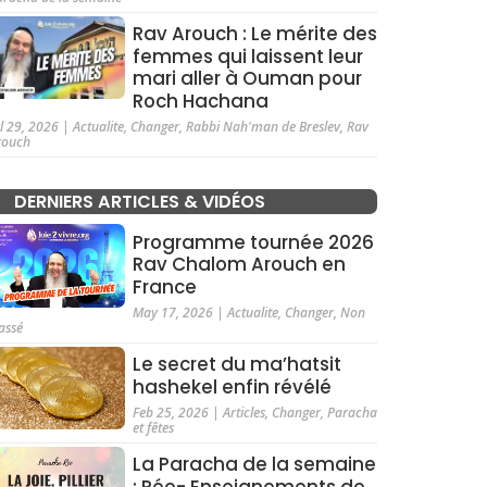
Rav Arouch : Le mérite des
femmes qui laissent leur
mari aller à Ouman pour
Roch Hachana
ul 29, 2026
|
Actualite
,
Changer
,
Rabbi Nah'man de Breslev
,
Rav
rouch
DERNIERS ARTICLES & VIDÉOS
Programme tournée 2026
Rav Chalom Arouch en
France
May 17, 2026
|
Actualite
,
Changer
,
Non
assé
Le secret du ma’hatsit
hashekel enfin révélé
Feb 25, 2026
|
Articles
,
Changer
,
Paracha
et fêtes
La Paracha de la semaine
: Rée- Enseignements de