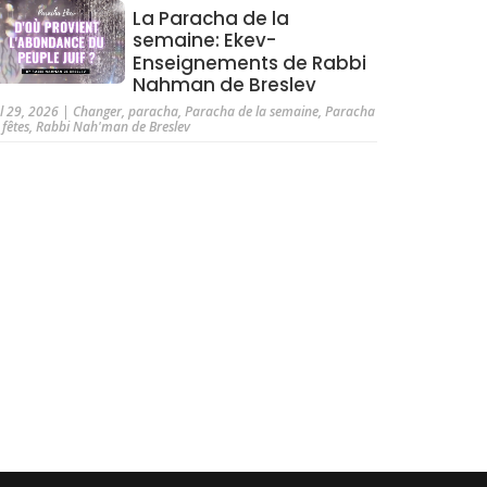
La Paracha de la
semaine: Ekev-
Enseignements de Rabbi
Nahman de Breslev
ul 29, 2026
|
Changer
,
paracha
,
Paracha de la semaine
,
Paracha
 fêtes
,
Rabbi Nah'man de Breslev