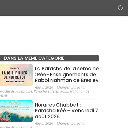
DANS LA MÊME CATÉGORIE
La Paracha de la semaine
: Rée- Enseignements de
Rabbi Nahman de Breslev
Aug 5, 2026
|
Changer
,
paracha
,
aracha de la semaine
,
Paracha et fêtes
,
Rabbi Nah'man de
reslev
Horaires Chabbat :
Paracha Réé – Vendredi 7
août 2026
Aug 5, 2026
|
Changer
,
paracha
,
aracha de la semaine