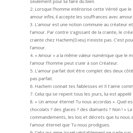
seulement pour lui faire du bien.
Lorsque l’homme intériorise cette Vérité que le 
amour infini, il accepte les souffrances avec amour
L’amour est une notion commune au créateur et au
l’amour. Par contre s’agissant de la crainte, le cré
crainte chez Hachem(D.ieu) n’existe pas. C’est po
l’amour.
« Amour » a la même valeur numérique que le mo
l’amour l’homme peut s’unir à son Créateur.
L’amour parfait doit être complet des deux côté
pas parfait.
Hachem connait tes faiblesses et Il t’aime comm
Celui qui se repent tous les jours, lui est appelé
« Un amour éternel Tu nous accordas ». Quel es
chocolats ? des glaces ? des diamants ? Non ! « La 
commandements, les lois et décrets que tu nous a
l’amour éternel que Tu nous prodigues.
Celui qui aime Israël véritablement ne parle pas 