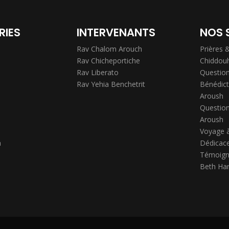
RIES
INTERVENANTS
NOS 
Rav Chalom Arouch
Prières 
Rav Chicheportiche
Chiddou
Rav Liberato
Question
Rav Yehia Benchetrit
Bénédict
Aroush
Question
Aroush
Voyage 
h
Dédicace
Témoign
Beth Ha