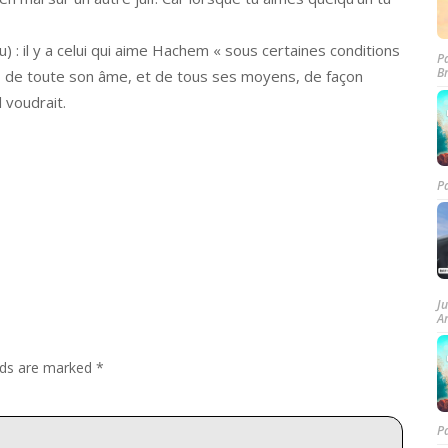
) : il y a celui qui aime Hachem « sous certaines conditions
P
B
ur, de toute son âme, et de tous ses moyens, de façon
 voudrait.
P
J
A
elds are marked
*
P