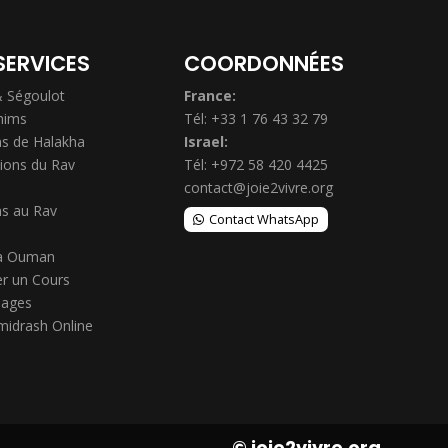
SERVICES
COORDONNÉES
& Ségoulot
France:
hims
Tél: +33 1 76 43 32 79
s de Halakha
Israel:
ions du Rav
Tél: +972 58 420 4425
contact@joie2vivre.org
s au Rav
Contact WhatsApp
à Ouman
r un Cours
ages
midrash Online
© joie2vivre.org