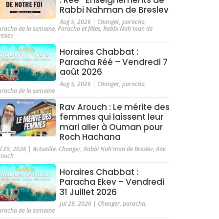
Rabbi Nahman de Breslev
Aug 5, 2026
|
Changer
,
paracha
,
aracha de la semaine
,
Paracha et fêtes
,
Rabbi Nah'man de
reslev
Horaires Chabbat :
Paracha Réé – Vendredi 7
août 2026
Aug 5, 2026
|
Changer
,
paracha
,
aracha de la semaine
Rav Arouch : Le mérite des
femmes qui laissent leur
mari aller à Ouman pour
Roch Hachana
ul 29, 2026
|
Actualite
,
Changer
,
Rabbi Nah'man de Breslev
,
Rav
rouch
Horaires Chabbat :
Paracha Ekev – Vendredi
31 Juillet 2026
Jul 29, 2026
|
Changer
,
paracha
,
aracha de la semaine