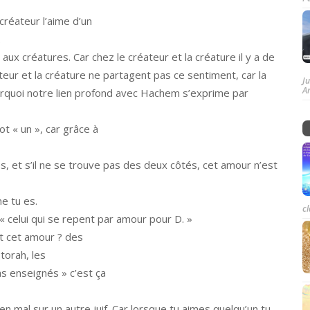
créateur l’aime d’un
.
x créatures. Car chez le créateur et la créature il y a de
ateur et la créature ne partagent pas ce sentiment, car la
J
A
urquoi notre lien profond avec Hachem s’exprime par
t « un », car grâce à
s, et s’il ne se trouve pas des deux côtés, cet amour n’est
e tu es.
cl
 « celui qui se repent par amour pour D. »
t cet amour ? des
torah, les
s enseignés » c’est ça
en mal sur un autre juif. Car lorsque tu aimes quelqu’un tu