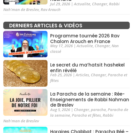
Jul 29, 2026
|
Actualite
,
Changer
,
Rabbi
Nah'man de Breslev
,
Rav Arouch
DERNIERS ARTICLES & VIDÉOS
Programme tournée 2026 Rav
Chalom Arouch en France
May 17, 2026
|
Actualite
,
Changer
,
Non
classé
Le secret du ma’hatsit hashekel
enfin révélé
Feb 25, 2026
|
Articles
,
Changer
,
Paracha et
fêtes
La Paracha de la semaine : Rée-
Enseignements de Rabbi Nahman
de Breslev
Aug 5, 2026
|
Changer
,
paracha
,
Paracha de
la semaine
,
Paracha et fêtes
,
Rabbi
Nah'man de Breslev
Horaires Chabbat : Paracha Réé –