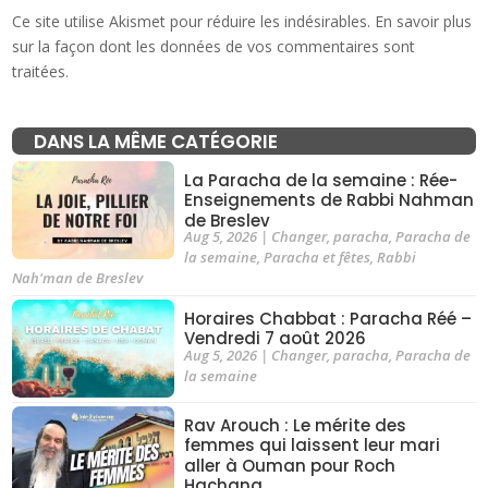
Ce site utilise Akismet pour réduire les indésirables.
En savoir plus
sur la façon dont les données de vos commentaires sont
traitées
.
DANS LA MÊME CATÉGORIE
La Paracha de la semaine : Rée-
Enseignements de Rabbi Nahman
de Breslev
Aug 5, 2026
|
Changer
,
paracha
,
Paracha de
la semaine
,
Paracha et fêtes
,
Rabbi
Nah'man de Breslev
Horaires Chabbat : Paracha Réé –
Vendredi 7 août 2026
Aug 5, 2026
|
Changer
,
paracha
,
Paracha de
la semaine
Rav Arouch : Le mérite des
femmes qui laissent leur mari
aller à Ouman pour Roch
Hachana