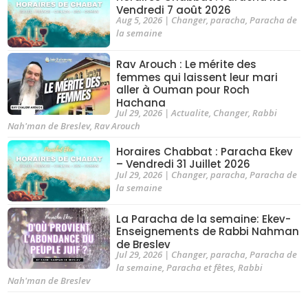
Vendredi 7 août 2026
Aug 5, 2026
|
Changer
,
paracha
,
Paracha de
la semaine
Rav Arouch : Le mérite des
femmes qui laissent leur mari
aller à Ouman pour Roch
Hachana
Jul 29, 2026
|
Actualite
,
Changer
,
Rabbi
Nah'man de Breslev
,
Rav Arouch
Horaires Chabbat : Paracha Ekev
– Vendredi 31 Juillet 2026
Jul 29, 2026
|
Changer
,
paracha
,
Paracha de
la semaine
La Paracha de la semaine: Ekev-
Enseignements de Rabbi Nahman
de Breslev
Jul 29, 2026
|
Changer
,
paracha
,
Paracha de
la semaine
,
Paracha et fêtes
,
Rabbi
Nah'man de Breslev