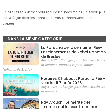
Ce site utilise Akismet pour réduire les indésirables.
En savoir plus
sur la façon dont les données de vos commentaires sont
traitées
.
DANS LA MÊME CATÉGORIE
La Paracha de la semaine : Rée-
Enseignements de Rabbi Nahman
de Breslev
Aug 5, 2026
|
Changer
,
paracha
,
Paracha de
la semaine
,
Paracha et fêtes
,
Rabbi
Nah'man de Breslev
Horaires Chabbat : Paracha Réé –
Vendredi 7 août 2026
Aug 5, 2026
|
Changer
,
paracha
,
Paracha de
la semaine
Rav Arouch : Le mérite des
femmes qui laissent leur mari