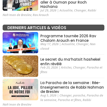
aller à Ouman pour Roch
Hachana
Jul 29, 2026
|
Actualite
,
Changer
,
Rabbi
Nah'man de Breslev
,
Rav Arouch
DERNIERS ARTICLES & VIDÉOS
Programme tournée 2026 Rav
Chalom Arouch en France
May 17, 2026
|
Actualite
,
Changer
,
Non
classé
Le secret du ma’hatsit hashekel
enfin révélé
Feb 25, 2026
|
Articles
,
Changer
,
Paracha et
fêtes
La Paracha de la semaine : Rée-
Enseignements de Rabbi Nahman
de Breslev
Aug 5, 2026
|
Changer
,
paracha
,
Paracha de
la semaine
,
Paracha et fêtes
,
Rabbi
Nah'man de Breslev