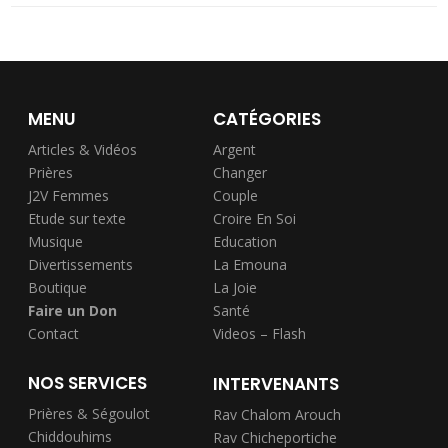
MENU
CATÉGORIES
Articles & Vidéos
Argent
Prières
Changer
J2V Femmes
Couple
Etude sur texte
Croire En Soi
Musique
Education
Divertissements
La Emouna
Boutique
La Joie
Faire un Don
Santé
Contact
Videos – Flash
NOS SERVICES
INTERVENANTS
Prières & Ségoulot
Rav Chalom Arouch
Chiddouhims
Rav Chicheportiche