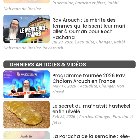
la semaine
,
Paracha et fêtes
,
Rabbi
Nah'man de Breslev
Rav Arouch : Le mérite des
femmes qui laissent leur mari
aller à Ouman pour Roch
Hachana
Jul 29, 2026
|
Actualite
,
Changer
,
Rabbi
Nah'man de Breslev
,
Rav Arouch
DERNIERS ARTICLES & VIDÉOS
Programme tournée 2026 Rav
Chalom Arouch en France
May 17, 2026
|
Actualite
,
Changer
,
Non
classé
Le secret du ma’hatsit hashekel
enfin révélé
Feb 25, 2026
|
Articles
,
Changer
,
Paracha et
fêtes
La Paracha de la semaine : Rée-