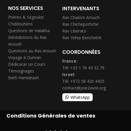
NOS SERVICES
INTERVENANTS
Prières & Ségoulot
Rav Chalom Arouch
Chiddouhims
Rav Chicheportiche
Questions de Halakha
Rav Liberato
Bénédictions du Rav
Rav Yehia Benchetrit
Aroush
Questions au Rav Aroush
COORDONNÉES
Voyage à Ouman
France:
Dédicacer un Cours
Tél: +33 1 76 43 32 79
Témoignages
Israel:
Beth Hamidrash
Tél: +972 58 420 4425
contact@joie2vivre.org
WhatsApp
Conditions Générales de ventes