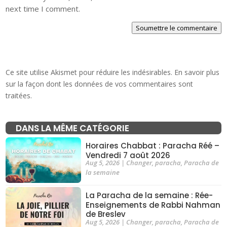
next time I comment.
Soumettre le commentaire
Ce site utilise Akismet pour réduire les indésirables.
En savoir plus
sur la façon dont les données de vos commentaires sont
traitées
.
DANS LA MÊME CATÉGORIE
Horaires Chabbat : Paracha Réé –
Vendredi 7 août 2026
Aug 5, 2026
|
Changer
,
paracha
,
Paracha de
la semaine
La Paracha de la semaine : Rée-
Enseignements de Rabbi Nahman
de Breslev
Aug 5, 2026
|
Changer
,
paracha
,
Paracha de