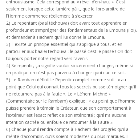
enthousiasme. Cela correspond au « réveil d’en-haut ». C’est
seulement lorsque cette lumière pâlit, que le libre-arbitre de
l’Homme commence réellement à s’exercer.
2) Le repentant (baal téchouva) doit avant tout apprendre en
profondeur et s’imprégner des fondamentaux de la Emouna (Foi),
et demander à Hachem qu’Il lui donne la Emouna.
3) Il existe un principe essentiel qui s’applique à tous, et en
particulier aux baalei techouva : le passé c’est le passé ! On doit
toujours porter notre regard vers l’avenir.
4) Se repentir, ça signifie vouloir sincèrement changer, même si
en pratique on n’est pas parvenu à changer quoi que ce soit.
5) Le Rambam définit le Repentir complet comme suit : « au
point que Celui qui connait tous les secrets puisse témoigner qu’il
ne retournera pas à la faute ». Le « Lé’hem Michné »
(Commentaire sur le Rambam) explique : « au point que l’homme
puisse prendre à témoin le Créateur, que son comportement à
l’extérieur est l’exact reflet de son intériorité ; qu’il n’a aucune
intention cachée ou enfouie de retourner à la Faute ».
6) Chaque jour il rendra compte à Hachem des progrès qu’il a
mérité d’accomplir, qu’ils soient modestes ou plus marqués. Il