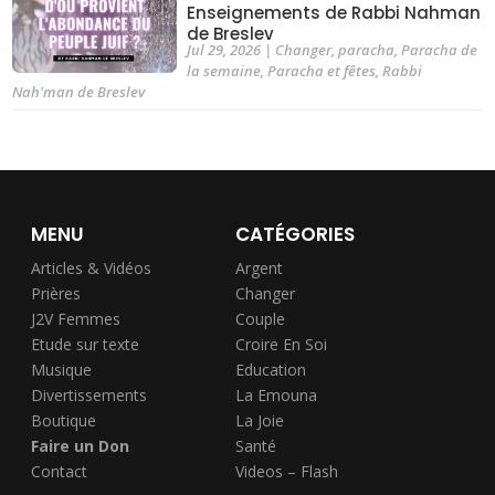
Enseignements de Rabbi Nahman
de Breslev
Jul 29, 2026
|
Changer
,
paracha
,
Paracha de
la semaine
,
Paracha et fêtes
,
Rabbi
Nah'man de Breslev
MENU
CATÉGORIES
Articles & Vidéos
Argent
Prières
Changer
J2V Femmes
Couple
Etude sur texte
Croire En Soi
Musique
Education
Divertissements
La Emouna
Boutique
La Joie
Faire un Don
Santé
Contact
Videos – Flash