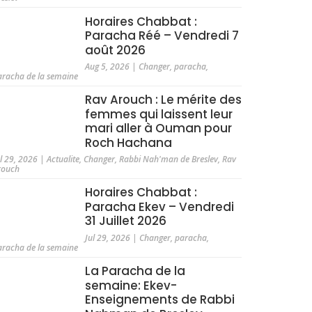
Horaires Chabbat :
Paracha Réé – Vendredi 7
août 2026
Aug 5, 2026
|
Changer
,
paracha
,
aracha de la semaine
Rav Arouch : Le mérite des
femmes qui laissent leur
mari aller à Ouman pour
Roch Hachana
ul 29, 2026
|
Actualite
,
Changer
,
Rabbi Nah'man de Breslev
,
Rav
rouch
Horaires Chabbat :
Paracha Ekev – Vendredi
31 Juillet 2026
Jul 29, 2026
|
Changer
,
paracha
,
aracha de la semaine
La Paracha de la
semaine: Ekev-
Enseignements de Rabbi