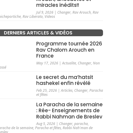
miracles inédits!!
Jul 9, 2026
|
Changer
,
Rav Arouch
,
Rav
hicheportiche
,
Rav Liberato
,
Videos
DERNIERS ARTICLES & VIDÉOS
Programme tournée 2026
Rav Chalom Arouch en
France
May 17, 2026
|
Actualite
,
Changer
,
Non
assé
Le secret du ma’hatsit
hashekel enfin révélé
Feb 25, 2026
|
Articles
,
Changer
,
Paracha
et fêtes
La Paracha de la semaine
: Rée- Enseignements de
Rabbi Nahman de Breslev
Aug 5, 2026
|
Changer
,
paracha
,
aracha de la semaine
,
Paracha et fêtes
,
Rabbi Nah'man de
reslev