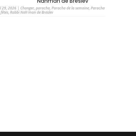
Nahman de Breslev
ul 29, 2026
|
Changer
,
paracha
,
Paracha de la semaine
,
Paracha
 fêtes
,
Rabbi Nah'man de Breslev