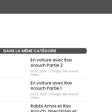
DANS LA MÊME CATÉGORIE
En voiture avec Rav
Arouch Partie 2
Jul 22, 2026
|
Changer
,
Rav Arouch
,
Videos
En voiture avec Rav
Arouch Partie 1
Jul 22, 2026
|
Changer
,
Rav Arouch
,
Videos
Rabbi Amos et Rav
Arouch, anecdotes et