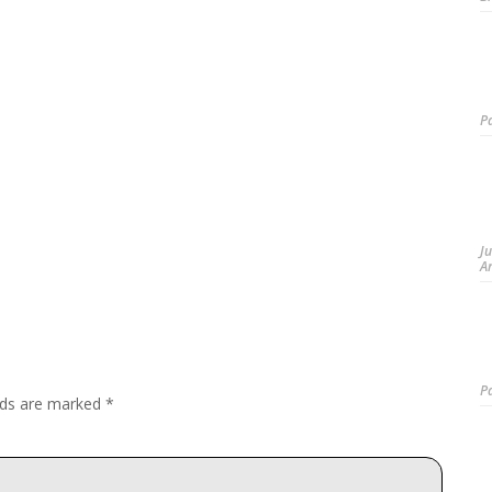
P
J
A
P
elds are marked
*