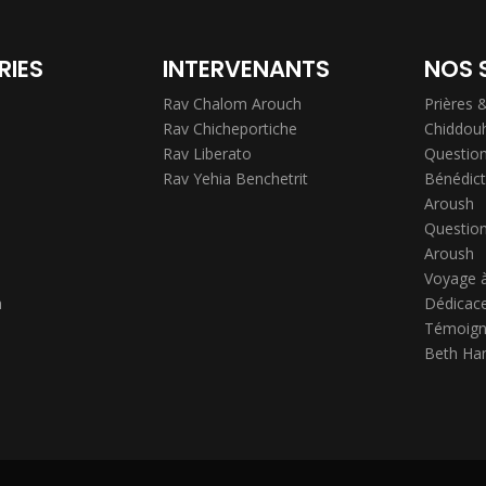
RIES
INTERVENANTS
NOS 
Rav Chalom Arouch
Prières 
Rav Chicheportiche
Chiddou
Rav Liberato
Question
Rav Yehia Benchetrit
Bénédict
Aroush
Question
Aroush
Voyage 
h
Dédicace
Témoign
Beth Ha