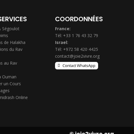
SERVICES
COORDONNÉES
& Ségoulot
France:
hims
Tél: +33 1 76 43 32 79
s de Halakha
Israel:
ions du Rav
Tél: +972 58 420 4425
contact@joie2vivre.org
s au Rav
Contact WhatsApp
à Ouman
r un Cours
ages
midrash Online
© joie2vivre.org