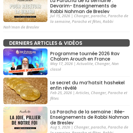
La Paracha de la semaine :
Devarim- Enseignements de
Rabbi Nahman de Breslev
Jul 15, 2026
|
Changer
,
paracha
,
Paracha de
la semaine
,
Paracha et fêtes
,
Rabbi
Nah'man de Breslev
DERNIERS ARTICLES & VIDÉOS
Programme tournée 2026 Rav
Chalom Arouch en France
May 17, 2026
|
Actualite
,
Changer
,
Non
classé
Le secret du ma’hatsit hashekel
enfin révélé
Feb 25, 2026
|
Articles
,
Changer
,
Paracha et
fêtes
La Paracha de la semaine : Rée-
Enseignements de Rabbi Nahman
de Breslev
Aug 5, 2026
|
Changer
,
paracha
,
Paracha de
la semaine
,
Paracha et fêtes
,
Rabbi