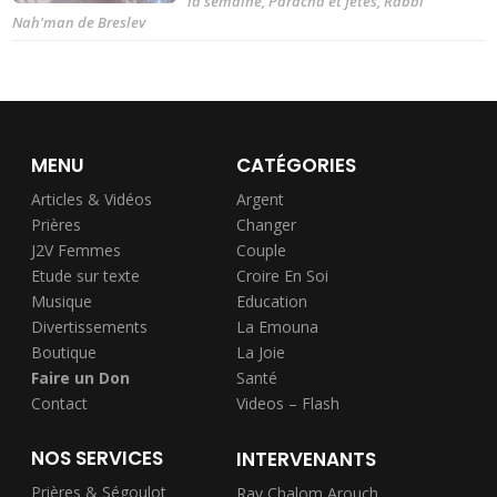
la semaine
,
Paracha et fêtes
,
Rabbi
Nah'man de Breslev
MENU
CATÉGORIES
Articles & Vidéos
Argent
Prières
Changer
J2V Femmes
Couple
Etude sur texte
Croire En Soi
Musique
Education
Divertissements
La Emouna
Boutique
La Joie
Faire un Don
Santé
Contact
Videos – Flash
NOS SERVICES
INTERVENANTS
Prières & Ségoulot
Rav Chalom Arouch