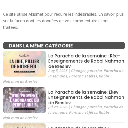
Ce site utilise Akismet pour réduire les indésirables.
En savoir plus
sur la façon dont les données de vos commentaires sont
traitées
.
DANS LA MÊME CATÉGORIE
La Paracha de la semaine : Rée-
Enseignements de Rabbi Nahman
de Breslev
Aug 5, 2026
|
Changer
,
paracha
,
Paracha de
la semaine
,
Paracha et fêtes
,
Rabbi
Nah'man de Breslev
La Paracha de la semaine: Ekev-
Enseignements de Rabbi Nahman
de Breslev
Jul 29, 2026
|
Changer
,
paracha
,
Paracha de
la semaine
,
Paracha et fêtes
,
Rabbi
Nah'man de Breslev