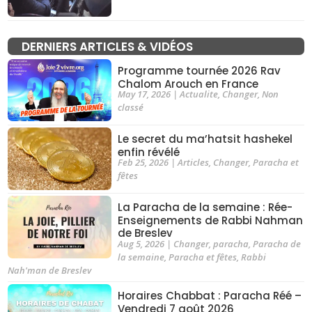
DERNIERS ARTICLES & VIDÉOS
Programme tournée 2026 Rav
Chalom Arouch en France
May 17, 2026
|
Actualite
,
Changer
,
Non
classé
Le secret du ma’hatsit hashekel
enfin révélé
Feb 25, 2026
|
Articles
,
Changer
,
Paracha et
fêtes
La Paracha de la semaine : Rée-
Enseignements de Rabbi Nahman
de Breslev
Aug 5, 2026
|
Changer
,
paracha
,
Paracha de
la semaine
,
Paracha et fêtes
,
Rabbi
Nah'man de Breslev
Horaires Chabbat : Paracha Réé –
Vendredi 7 août 2026