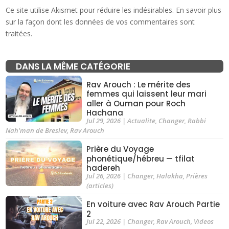
Ce site utilise Akismet pour réduire les indésirables.
En savoir plus
sur la façon dont les données de vos commentaires sont
traitées
.
DANS LA MÊME CATÉGORIE
Rav Arouch : Le mérite des
femmes qui laissent leur mari
aller à Ouman pour Roch
Hachana
Jul 29, 2026
|
Actualite
,
Changer
,
Rabbi
Nah'man de Breslev
,
Rav Arouch
Prière du Voyage
phonétique/hébreu — tfilat
hadereh
Jul 26, 2026
|
Changer
,
Halakha
,
Prières
(articles)
En voiture avec Rav Arouch Partie
2
Jul 22, 2026
|
Changer
,
Rav Arouch
,
Videos